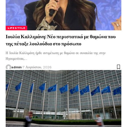
LIFESTYLE
Ιουλία Καλλιμάνη: Νέο περιστατικό με θαμώνα που
της πέταξε λουλούδια στο πρόσωπο
Η Ιουλία Καλλιμάνη ήρθε αντιμέτωπη με θαμώνα σε συναυλία της στην
Ηγουμενίτσα,
…
admin
7 Αυγούστου, 2026