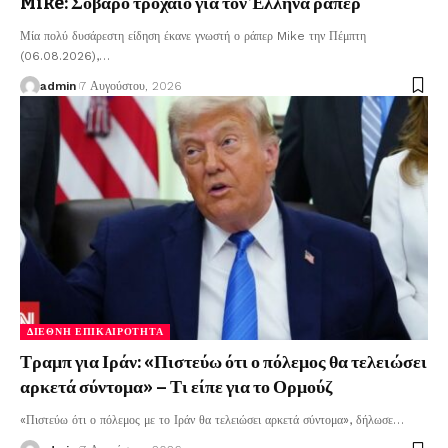
Mike: Σοβαρό τροχαίο για τον Έλληνα ράπερ
Μία πολύ δυσάρεστη είδηση έκανε γνωστή ο ράπερ Mike την Πέμπτη
(06.08.2026),
…
admin
7 Αυγούστου, 2026
ΔΙΕΘΝΉ ΕΠΙΚΑΙΡΌΤΗΤΑ
Τραμπ για Ιράν: «Πιστεύω ότι ο πόλεμος θα τελειώσει
αρκετά σύντομα» – Τι είπε για το Ορμούζ
«Πιστεύω ότι ο πόλεμος με το Ιράν θα τελειώσει αρκετά σύντομα», δήλωσε
…