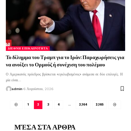
ΔΙΕΘΝΉ ΕΠΙΚΑΙΡΌΤΗΤΑ
Το δίλημμα του Τραμπ για το Ιράν: Παραχωρήσεις για
να ανοίξει το Ορμούζ ή συνέχιση του πολέμου
Ο Αμερικανός πρόεδρος βρίσκεται «εγκλωβισμένος» ανάμεσα σε δύο επιλογές. Η
μία είναι
…
admin
6 Αυγούστου, 2026
1
2
3
4
…
2,164
2,165
ΜΈΣΑ ΣΤΑ ΑΡΘΡΑ