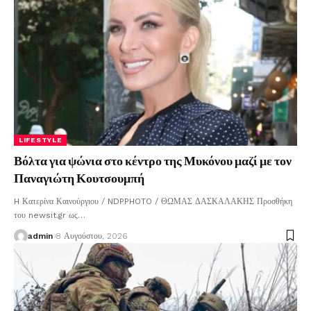
LIFESTYLE
Βόλτα για ψώνια στο κέντρο της Μυκόνου μαζί με τον
Παναγιώτη Κουτσουμπή
H Κατερίνα Καινούργιου / NDPPHOTO / ΘΩΜΑΣ ΔΑΣΚΑΛΑΚΗΣ Προσθήκη
του newsit.gr ως
…
admin
8 Αυγούστου, 2026