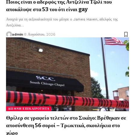
Ποιος είναι ο αδερφός της Αντζελίνα Τζολί που
αποκάλυψε στα 53 του ότι είναι gay
Ανοιχτά για τη σεξουαλικότητά του μίλησε ο James Haven, αδελφός της
Αντζελίνα
…
admin
8 Αυγούστου, 2026
ΔΙΕΘΝΉ ΕΠΙΚΑΙΡΌΤΗΤΑ
Θρίλερ σε γραφείο τελετών στο Σικάγο: Βρέθηκαν σε
αποσύνθεση 56 σοροί – Τρωκτικά, σκουλήκια στο
χώρο