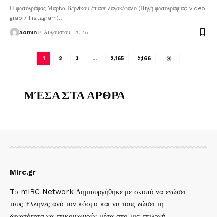
Η φωτογράφος Μαρίνα Βερνίκου έπιασε λαγοκέφαλο (Πηγή φωτογραφίας: video
grab / Instagram)
…
admin
7 Αυγούστου, 2026
1
2
3
…
2,165
2,166
ΜΈΣΑ ΣΤΑ ΑΡΘΡΑ
Mirc.gr
Tο mIRC Network Δημιουργήθηκε με σκοπό να ενώσει
τους Έλληνες ανά τον κόσμο και να τους δώσει τη
δυνατότητα να επικοινωνούν μέσα απο μια επιλογή