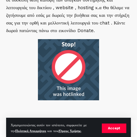
σε δύσκολη θέση κάλυψη των αναγκών συντήρησης και
λειτουργιάς του δικτύου , website , hosting κ.α Θα θέλαμε να
ζητήσουμε από εσάς με δωρεές την βοήθεια σας και την στήριξη
σας για την ορθή και μελλοντική λειτουργιά του chat . Κάντε
δωρεά πατώντας πάνω στο εικονίδιο Donate.
Χρησιμοποιώντας αυτόν τον ιστότοπο, συμφωνείτε με
mirc.gr 2023 Copyright %year%, All Rights Reserved |
by
Sp
|
Accept
την
Πολιτική Απορρήτου
και τους
Όρους Χρήσης
.
Hosted by
RealHosting