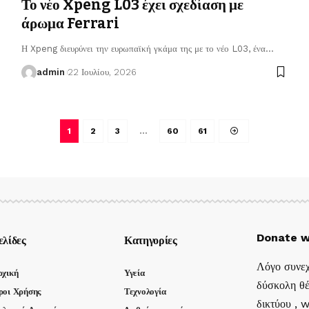
Το νέο Xpeng L03 έχει σχεδίαση με
άρωμα Ferrari
Η Xpeng διευρύνει την ευρωπαϊκή γκάμα της με το νέο L03, ένα
…
admin
22 Ιουλίου, 2026
1
2
3
…
60
61
Donate w
ελίδες
Κατηγορίες
Λόγο συνεχ
ρχική
Υγεία
δύσκολη θέ
ροι Χρήσης
Τεχνολογία
δικτύου , 