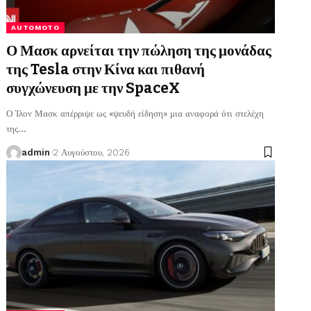
AUTOMOTO
Ο Μασκ αρνείται την πώληση της μονάδας
της Tesla στην Κίνα και πιθανή
συγχώνευση με την SpaceX
Ο Ίλον Μασκ απέρριψε ως «ψευδή είδηση» μια αναφορά ότι στελέχη
της
…
admin
2 Αυγούστου, 2026