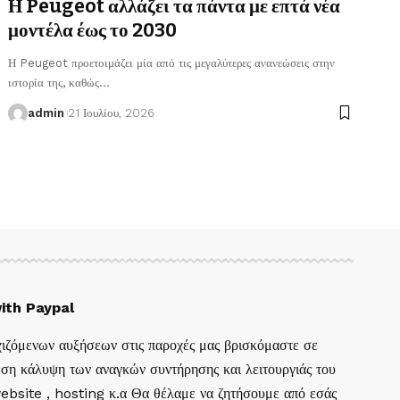
Η Peugeot αλλάζει τα πάντα με επτά νέα
μοντέλα έως το 2030
Η Peugeot προετοιμάζει μία από τις μεγαλύτερες ανανεώσεις στην
ιστορία της, καθώς
…
admin
21 Ιουλίου, 2026
ith Paypal
ιζόμενων αυξήσεων στις παροχές μας βρισκόμαστε σε
ση κάλυψη των αναγκών συντήρησης και λειτουργιάς του
website , hosting κ.α Θα θέλαμε να ζητήσουμε από εσάς