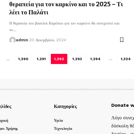
θεραπεία για τον καρκίνο και το 2025 – Τι
λέει το Παλάτι
Η θεραπεία του βασιλιά Καρόλου για τον καρκίνο θα συνεχιστεί και
το
…
admin
20 Δεκεμβρίου, 2024
…
1,290
1,291
1,292
1,293
1,294
…
1,324
Donate w
ελίδες
Κατηγορίες
Λόγο συνεχ
ρχική
Υγεία
δύσκολη θέ
ροι Χρήσης
Τεχνολογία
δικτύου , 