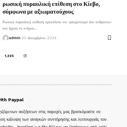
ρωσική πυραυλική επίθεση στο Κίεβο,
σύμφωνα με αξιωματούχους
Ρωσική πυραυλική επίθεση προκάλεσε τον τραυματισμό δύο ανθρώπων
και ζημιές σε κτήρια
…
admin
20 Δεκεμβρίου, 2024
1,325
ith Paypal
ιζόμενων αυξήσεων στις παροχές μας βρισκόμαστε σε
ση κάλυψη των αναγκών συντήρησης και λειτουργιάς του
website , hosting κ.α Θα θέλαμε να ζητήσουμε από εσάς