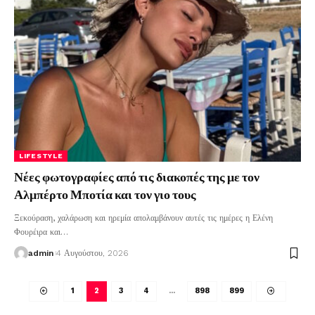
LIFESTYLE
Νέες φωτογραφίες από τις διακοπές της με τον
Αλμπέρτο Μποτία και τον γιο τους
Ξεκούραση, χαλάρωση και ηρεμία απολαμβάνουν αυτές τις ημέρες η Ελένη
Φουρέιρα και
…
admin
4 Αυγούστου, 2026
1
2
3
4
…
898
899