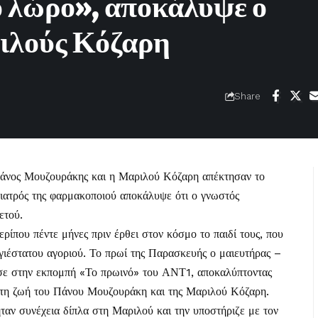
 λώρο», αποκάλυψε ο
ιλούς Κόζαρη
Share
άνος Μουζουράκης
και η
Μαριλού Κόζαρη
απέκτησαν το
γιατρός της φαρμακοποιού αποκάλυψε ότι ο γνωστός
κετού.
ρίπου πέντε μήνες πριν έρθει στον κόσμο το παιδί τους, που
υγιέστατου αγοριού
. Το πρωί της Παρασκευής ο μαιευτήρας –
σε στην εκπομπή «Το πρωινό» του ΑΝΤ1, αποκαλύπτοντας
 στη ζωή του Πάνου Μουζουράκη και της Μαριλού Κόζαρη.
αν συνέχεια δίπλα στη Μαριλού και την υποστήριζε με τον