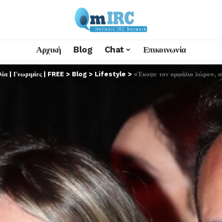
Αρχική
Blog
Chat
Επικοινωνία
α | Γνωριμίες | FREE
>
Blog
>
Lifestyle
>
«Έκοψε τον ομφάλιο λώρο», α