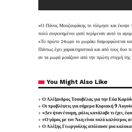
«Ο Πάνος Μουζουράκης το τόλμησε και έκοψε τ
πολύ συγκινημένοι γιατί περίμεναν αυτό το αγορ
«Το πρώτο 24ωρο το μωράκι διαμορφώνεται και α
Πάντως έχει χαρακτηριστικά και από τους δυο τ
αν τα μωρά μοιάζουν από την πρώτη στιγμή της 
You Might Also Like
Ο Αλέξανδρος Τσουβέλας για την Εύα Καρύδ
Οι προβλέψεις για σήμερα Κυριακή 9 Αυγο
«Δεν ήταν έτοιμη, μόλις κατάλαβε τι έχει, έφ
«Ο γάμος με τον Άκη είναι πολύ καλύτερος απ
Ο Αλέξης Γεωργούλης απόλαυσε μια καλοκαι