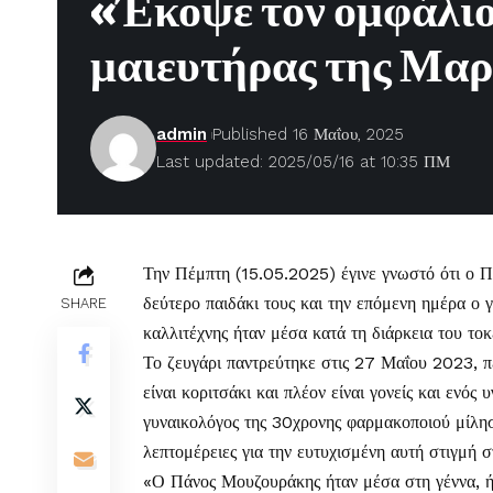
«Έκοψε τον ομφάλιο
μαιευτήρας της Μαρ
admin
Published 16 Μαΐου, 2025
Last updated: 2025/05/16 at 10:35 ΠΜ
Την Πέμπτη (15.05.2025) έγινε γνωστό ότι ο
Π
δεύτερο παιδάκι τους και την επόμενη ημέρα ο 
SHARE
καλλιτέχνης ήταν μέσα κατά τη διάρκεια του το
Το ζευγάρι παντρεύτηκε στις 27 Μαΐου 2023, πε
είναι κοριτσάκι και
πλέον είναι γονείς και ενός 
γυναικολόγος της 30χρονης φαρμακοποιού μίλη
λεπτομέρειες για την ευτυχισμένη αυτή στιγμή
«Ο Πάνος Μουζουράκης ήταν μέσα στη γέννα, ήτ