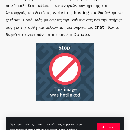
σε δύσκολη θέση κάλυψη των αναγκών συντήρησης και
λειτουργιάς του δικτύου , website , hosting κ.α Θα θέλαμε να
ζητήσουμε από εσάς με δωρεές την βοήθεια σας και την στήριξη
σας για την ορθή και μελλοντική λειτουργιά του chat . Κάντε
δωρεά πατώντας πάνω στο εικονίδιο Donate.
Χρησιμοποιώντας αυτόν τον ιστότοπο, συμφωνείτε με
mirc.gr 2023 Copyright %year%, All Rights Reserved |
by
Sp
|
Accept
την
Πολιτική Απορρήτου
και τους
Όρους Χρήσης
.