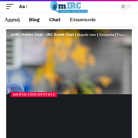
Aa
Αρχική
Blog
Chat
Επικοινωνία
mIRC Hellas Chat - IRC Greek Chat | Δωρεάν τσατ | Συνομιλία | Γνωριμίες | FREE
ΔΙΕΘΝΉ ΕΠΙΚΑΙΡΌΤΗΤΑ