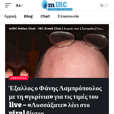
Aa
Αρχική
Blog
Chat
Επικοινωνία
mIRC Hellas Chat - IRC Greek Chat | Δωρεάν τσατ | Συνομιλία | Γνωριμίες | FREE
LIFESTYLE
Έξαλλος ο Φάνης Λαμπρόπουλος
με τη «γκρίνια» για τις τιμές του
live – «Λυσσάξατε» λέει στο
viral βίντεο