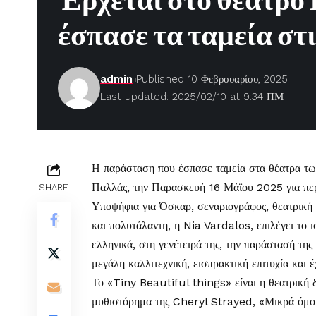
Έρχεται στο θέατρο
έσπασε τα ταμεία σ
admin
Published 10 Φεβρουαρίου, 2025
Last updated: 2025/02/10 at 9:34 ΠΜ
Η
παράσταση
που έσπασε ταμεία στα θέατρα τ
Παλλάς
, την Παρασκευή 16 Μάϊου 2025 για πε
SHARE
Υποψήφια για Όσκαρ, σεναριογράφος, θεατρική 
και πολυτάλαντη, η Nia Vardalos, επιλέγει το 
ελληνικά, στη γενέτειρά της, την παράστασή τη
μεγάλη καλλιτεχνική, εισπρακτική επιτυχία και έ
Το «Tiny Beautiful things» είναι η θεατρική 
μυθιστόρημα της Cheryl Strayed, «Μικρά όμορ