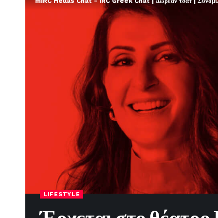
mIRC Hellas Chat - IRC Greek Chat | Δωρεάν τσατ | Συνομιλί
LIFESTYLE