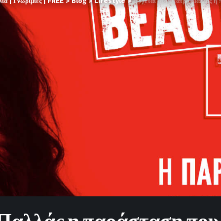
α | Γνωριμίες | FREE
>
Blog
>
Lifestyle
>
Έρχεται στο θέατρο Παλλάς η 