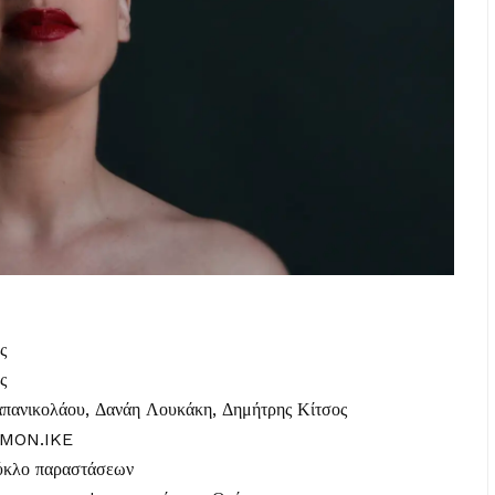
ς
ς
απανικολάου, Δανάη Λουκάκη, Δημήτρης Κίτσος
8 MON.IKE
κύκλο παραστάσεων