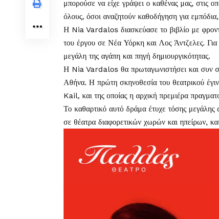
μπορούσε να είχε γράψει ο καθένας μας, στις ο
όλους, όσοι αναζητούν καθοδήγηση για εμπόδια,
Η Nia Vardalos διασκεύασε το βιβλίο με φροντ
του έργου σε Νέα Υόρκη και Λος Άντζελες. Για 
μεγάλη της αγάπη και πηγή δημιουργικότητας.
Η Nia Vardalos θα πρωταγωνιστήσει και συν σ
Αθήνα. Η πρώτη σκηνοθεσία του θεατρικού έ
Kail, και της οποίας η αρχική πρεμιέρα πραγμα
Το καθαρτικό αυτό δράμα έτυχε τόσης μεγάλης 
σε θέατρα διαφορετικών χωρών και ηπείρων, και