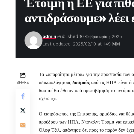
Έτοιμη η ΕΕ για πι
αντιδράσουμε» λέει
admin
Published 10 Φεβρουαρίου, 2025
Last updated: 2025/02/10 at 1:49 ΜΜ
Τα «απαραίτητα μέτρα» για την προστασία των 
αδικαιολόγητους
δασμούς
από τις ΗΠΑ είναι έτ
SHARE
δασμοί θα έθεταν υπό αμφισβήτηση το πνεύμα συ
σχέσεις».
Ο εκπρόσωπος της Επιτροπής, αρμόδιος για θέμ
προέδρου των ΗΠΑ, Ντόναλντ Τραμπ για επικεί
Όλοφ Τζιλ, απάντησε ότι προς το παρόν δεν έχε