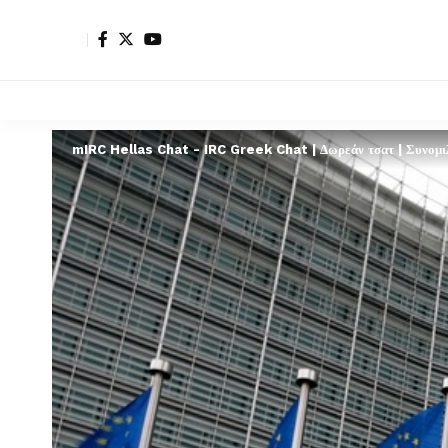
mIRC Hellas Chat - IRC Greek Chat | Δωρεάν τσατ | Συνομιλί