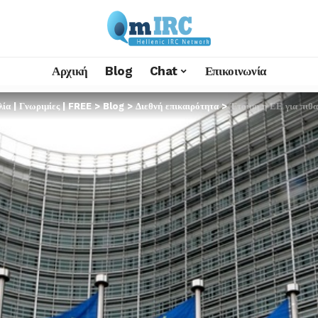
Αρχική
Blog
Chat
Επικοινωνία
α | Γνωριμίες | FREE
>
Blog
>
Διεθνή επικαιρότητα
>
Έτοιμη η ΕΕ για πιθανο