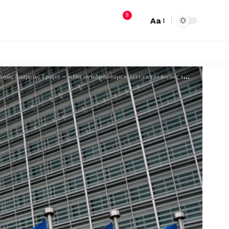
9
Aa
ύς δασμούς Τραμπ – «Θα αντιδράσουμε» λέει εκπρόσωπος της Επιτροπής