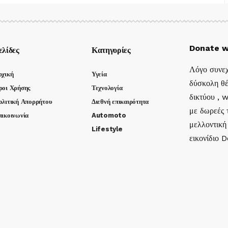
Donate w
ελίδες
Κατηγορίες
Λόγο συνεχ
ρχική
Υγεία
δύσκολη θέ
ροι Χρήσης
Τεχνολογία
δικτύου , 
ολιτική Απορρήτου
Διεθνή επικαιρότητα
με δωρεές τ
πικοινωνία
Automoto
μελλοντική
Lifestyle
εικονίδιο 