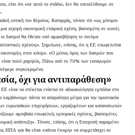
του, είπε ότι «σε αυτό το στάδιο, δεν θα υπεισέλθουμε σε
».
ϊκή οπτική του θέματος. Καταρχάς, τόνισε ότι «ως μόνιμοι
μια ισχυρή οικονομική εταιρική σχέση, βασισμένη σε κοινές
ι οι δασμοί θα έθεταν υπό αμφισβήτηση το πνεύμα
ιατλαντικές σχέσεις». Σημείωσε, επίσης, ότι η ΕΕ επωφελείται
τές οικονομίες στον κόσμο. «Ο μέσος όρος των δασμών που
ΕΕ είναι πολύ χαμηλός. Πάνω από το 70% των εισαγωγών
ανέφερε συγκεκριμένα.
σία, όχι για αντιπαράθεση»
 ΕΕ είναι να στέκεται ενάντια σε αδικαιολόγητα εμπόδια στο
α λαμβάνουμε πάντα τα απαραίτητα μέτρα για την προστασία
ων ευρωπαϊκών επιχειρήσεων, εργαζομένων και καταναλωτών
ίζουμε αμοιβαία επωφελείς εμπορικές σχέσεις, βασισμένες
ονομική ανάπτυξη». Τόνισε, επίσης, ότι η Επιτροπή παραμένει
ις ΗΠΑ και θα είναι «πάντα έτοιμη» να συμμετάσχει σε