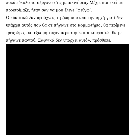
πολύ εύκολο το οξυγόνο στις μετακινήσεις. Μέχρι και εκεί με
προετοίμαζε, ήταν σαν να μου έλεγε “φεύγω”.
Ουσιαστικά ξαναφτιάχνεις τη ζωή σου από την αρχή γιατί δεν
υπάρχει αυτός που θα σε πήγαινε στο κομμωτήριο, θα περίμενε
τρεις ώρες απ’ έξω μη τυχόν περπατήσω και κουραστώ, θα με
πήγαινε παντού. Ξαφνικά δεν υπάρχει αυτό», πρόσθεσε.