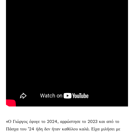
«Ο Γιώργος έφυγε το 2024, αρρώστησε το 2023 και από το
Πάσχα του ’24 ήδη δεν ήταν καθόλου καλά. Είχα μιλήσει με