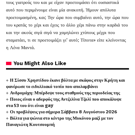
τους γιατρούς του και με είχαν προετοιμάσει ότι ουσιαστικά
αυτό που περιμένουμε είναι μία ανακοπή. Ήμουν απόλυτα
προετοιμασμένη, και; Την ώρα που συμβαίνει αυτό, την ώρα που
του κρατάς το χέρι και έχεις το άλλο χέρι πάνω στην καρδιά του
και την ακούς σιγά σιγά να χαμηλώνει χτύπους μέχρι που
σταματάει, τι σε προετοιμάζει γι’ αυτό; Τίποτα» είπε κλείνοντας
η Λένα Μαντά.
You Might Also Like
Η Σίσσυ Χρηστίδου έκανε βόλτα με σκάφος στην Κρήτη και
φανέρωσε το ειδυλλιακό τοπίο που απολαμβάνει
Ανδρομάχη: Μπέρδεψε τους σταθμούς της περιοδείας της
Ποιος είναι ο αδερφός της Αντζελίνα Τζολί που αποκάλυψε
στα 53 του ότι είναι gay
Οι προβλέψεις για σήμερα Σάββατο 8 Αυγούστου 2026
Βόλτα για ψώνια στο κέντρο της Μυκόνου μαζί με τον
Παναγιώτη Κουτσουμπή