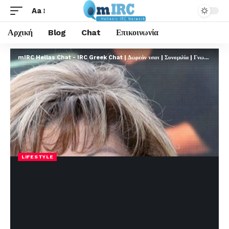
Aa
Αρχική
Blog
Chat
Επικοινωνία
mIRC Hellas Chat - IRC Greek Chat | Δωρεάν τσατ | Συνομιλία | Γνωριμίες | FREE
LIFESTYLE