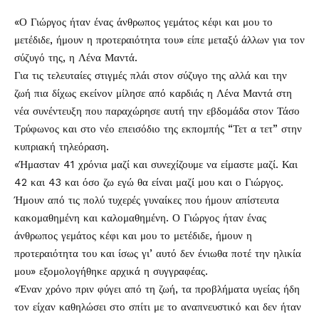
«Ο Γιώργος ήταν ένας άνθρωπος γεμάτος κέφι και μου το
μετέδιδε, ήμουν η προτεραιότητα του» είπε μεταξύ άλλων για τον
σύζυγό της, η
Λένα Μαντά
.
Για τις τελευταίες στιγμές πλάι στον σύζυγο της αλλά και την
ζωή πια δίχως εκείνον μίλησε από καρδιάς η Λένα Μαντά στη
νέα συνέντευξη που παραχώρησε αυτή την εβδομάδα στον Τάσο
Τρύφωνος και στο νέο επεισόδιο της εκπομπής “Τετ α τετ” στην
κυπριακή τηλεόραση.
«Ήμασταν 41 χρόνια μαζί και συνεχίζουμε να είμαστε μαζί. Και
42 και 43 και όσο ζω εγώ θα είναι μαζί μου και ο Γιώργος.
Ήμουν από τις πολύ τυχερές γυναίκες που ήμουν απίστευτα
κακομαθημένη και καλομαθημένη. Ο Γιώργος ήταν ένας
άνθρωπος γεμάτος κέφι και μου το μετέδιδε, ήμουν η
προτεραιότητα του και ίσως γι’ αυτό δεν ένιωθα ποτέ την ηλικία
μου» εξομολογήθηκε αρχικά η συγγραφέας.
«Έναν χρόνο πριν φύγει από τη ζωή, τα προβλήματα υγείας ήδη
τον είχαν καθηλώσει στο σπίτι με το αναπνευστικό και δεν ήταν