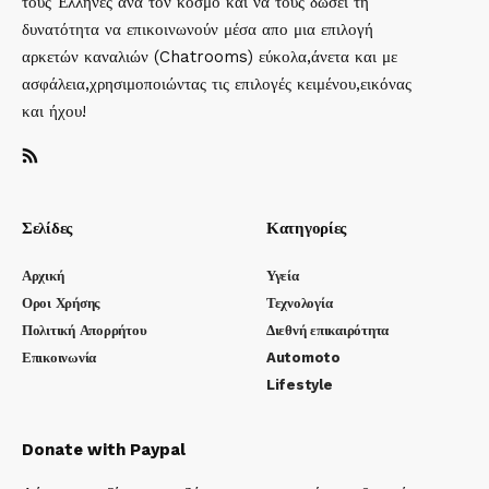
τους Έλληνες ανά τον κόσμο και να τους δώσει τη
δυνατότητα να επικοινωνούν μέσα απο μια επιλογή
αρκετών καναλιών (Chatrooms) εύκολα,άνετα και με
ασφάλεια,χρησιμοποιώντας τις επιλογές κειμένου,εικόνας
και ήχου!
Σελίδες
Κατηγορίες
Αρχική
Υγεία
Οροι Χρήσης
Τεχνολογία
Πολιτική Απορρήτου
Διεθνή επικαιρότητα
Επικοινωνία
Automoto
Lifestyle
Donate with Paypal