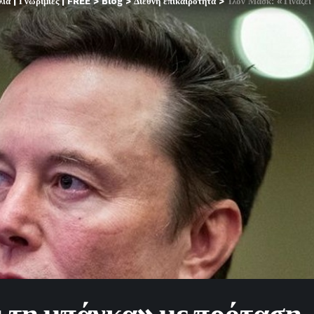
α | Γνωριμίες | FREE
>
Blog
>
Διεθνή επικαιρότητα
>
Ίλον Μασκ: «Τινάζει τη