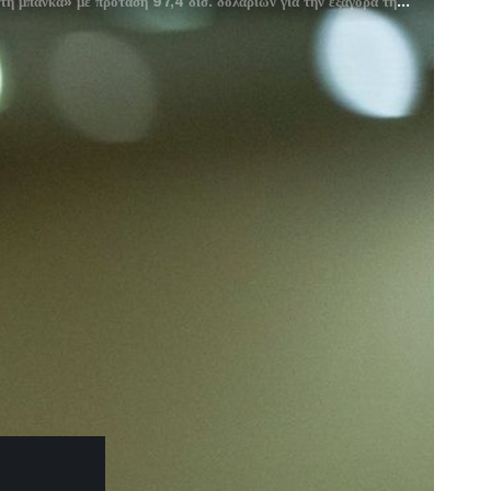
 μπάνκα» με πρόταση 97,4 δισ. δολαρίων για την εξαγορά της OpenAI