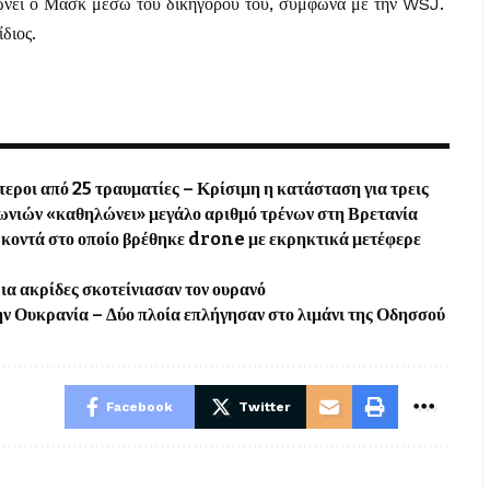
ιώνει ο Μασκ μέσω του δικηγόρου του, σύμφωνα με την WSJ.
διος.
εροι από 25 τραυματίες – Κρίσιμη η κατάσταση για τρεις
ωνιών «καθηλώνει» μεγάλο αριθμό τρένων στη Βρετανία
οντά στο οποίο βρέθηκε drone με εκρηκτικά μετέφερε
α ακρίδες σκοτείνιασαν τον ουρανό
ν Ουκρανία – Δύο πλοία επλήγησαν στο λιμάνι της Οδησσού
Facebook
Twitter