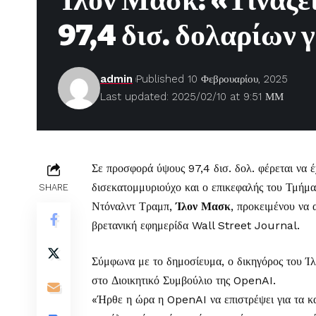
Ίλον Μασκ: «Τινάζε
97,4 δισ. δολαρίων 
admin
Published 10 Φεβρουαρίου, 2025
Last updated: 2025/02/10 at 9:51 ΜΜ
Σε προσφορά ύψους 97,4 δισ. δολ. φέρεται να 
δισεκατομμυριούχο και ο επικεφαλής του Τμήμα
SHARE
Ντόναλντ Τραμπ,
Ίλον Μασκ
, προκειμένου να
βρετανική εφημερίδα Wall Street Journal.
Σύμφωνα με το δημοσίευμα, ο δικηγόρος του 
στο Διοικητικό Συμβούλιο της OpenAI.
«Ήρθε η ώρα η OpenAI να επιστρέψει για τα κα