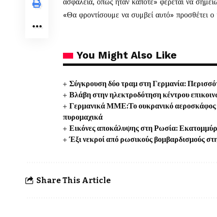
ασφάλεια, όπως ήταν κάποτε» φέρεται να σημε
«Θα φροντίσουμε να συμβεί αυτό» προσθέτει ο ί
You Might Also Like
Σύγκρουση δύο τραμ στη Γερμανία: Περισσότ
Βλάβη στην ηλεκτροδότηση κέντρου επικοιν
Γερμανικά ΜΜΕ:Το ουκρανικό αεροσκάφος κ
πυρομαχικά
Εικόνες αποκάλυψης στη Ρωσία: Εκατομμύρι
Έξι νεκροί από ρωσικούς βομβαρδισμούς στη
Share This Article