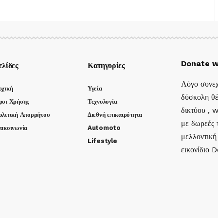
Donate w
ελίδες
Κατηγορίες
Λόγο συνεχ
ρχική
Υγεία
δύσκολη θέ
ροι Χρήσης
Τεχνολογία
δικτύου , 
ολιτική Απορρήτου
Διεθνή επικαιρότητα
με δωρεές τ
πικοινωνία
Automoto
μελλοντική
Lifestyle
εικονίδιο 