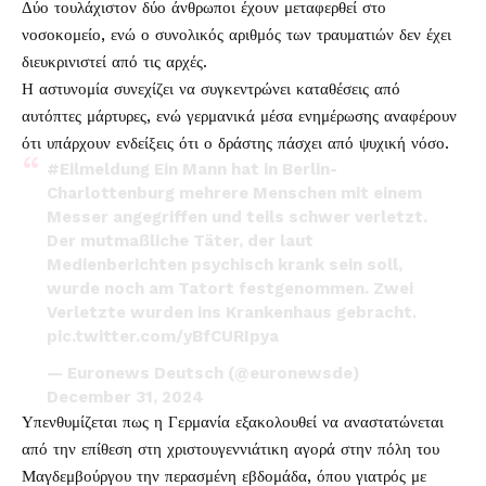
Δύο τουλάχιστον δύο άνθρωποι έχουν μεταφερθεί στο
νοσοκομείο, ενώ ο συνολικός αριθμός των τραυματιών δεν έχει
διευκρινιστεί από τις αρχές.
Η αστυνομία συνεχίζει να συγκεντρώνει καταθέσεις από
αυτόπτες μάρτυρες, ενώ γερμανικά μέσα ενημέρωσης αναφέρουν
ότι υπάρχουν ενδείξεις ότι ο δράστης πάσχει από ψυχική νόσο.
#Eilmeldung
Ein Mann hat in Berlin-
Charlottenburg mehrere Menschen mit einem
Messer angegriffen und teils schwer verletzt.
Der mutmaßliche Täter, der laut
Medienberichten psychisch krank sein soll,
wurde noch am Tatort festgenommen. Zwei
Verletzte wurden ins Krankenhaus gebracht.
pic.twitter.com/yBfCURIpya
— Euronews Deutsch (@euronewsde)
December 31, 2024
Υπενθυμίζεται πως η Γερμανία εξακολουθεί να αναστατώνεται
από την επίθεση στη χριστουγεννιάτικη αγορά στην πόλη του
Μαγδεμβούργου την περασμένη εβδομάδα, όπου γιατρός με