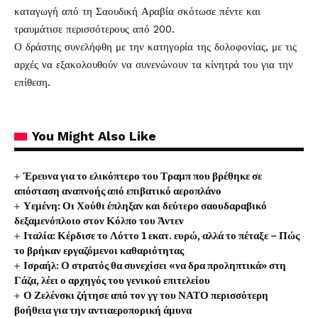
καταγωγή από τη Σαουδική Αραβία σκότωσε πέντε και
τραυμάτισε περισσότερους από 200.
Ο δράστης συνελήφθη με την κατηγορία της δολοφονίας, με τις
αρχές να εξακολουθούν να συνενώνουν τα κίνητρά του για την
επίθεση.
You Might Also Like
Έρευνα για το ελικόπτερο του Τραμπ που βρέθηκε σε
απόσταση αναπνοής από επιβατικό αεροπλάνο
Υεμένη: Οι Χούθι έπληξαν και δεύτερο σαουδαραβικό
δεξαμενόπλοιο στον Κόλπο του Άντεν
Ιταλία: Κέρδισε το Λόττο 1 εκατ. ευρώ, αλλά το πέταξε – Πώς
το βρήκαν εργαζόμενοι καθαριότητας
Ισραήλ: Ο στρατός θα συνεχίσει «να δρα προληπτικά» στη
Γάζα, λέει ο αρχηγός του γενικού επιτελείου
Ο Ζελένσκι ζήτησε από τον γγ του ΝΑΤΟ περισσότερη
βοήθεια για την αντιαεροπορική άμυνα