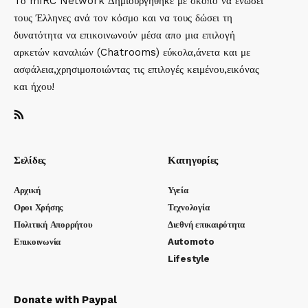
Tο mIRC Network Δημιουργήθηκε με σκοπό να ενώσει
τους Έλληνες ανά τον κόσμο και να τους δώσει τη
δυνατότητα να επικοινωνούν μέσα απο μια επιλογή
αρκετών καναλιών (Chatrooms) εύκολα,άνετα και με
ασφάλεια,χρησιμοποιώντας τις επιλογές κειμένου,εικόνας
και ήχου!
Σελίδες
Κατηγορίες
Αρχική
Υγεία
Οροι Χρήσης
Τεχνολογία
Πολιτική Απορρήτου
Διεθνή επικαιρότητα
Επικοινωνία
Automoto
Lifestyle
Donate with Paypal