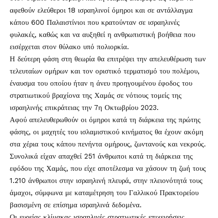
αφεθούν ελεύθεροι 18 ισραηλινοί όμηροι και σε αντάλλαγμα
κάπου 600 Παλαιστίνιοι που κρατούνταν σε ισραηλινές
φυλακές, καθώς και να αυξηθεί η ανθρωπιστική βοήθεια που
εισέρχεται στον θύλακο υπό πολιορκία.
Η δεύτερη φάση στη θεωρία θα επιτρέψει την απελευθέρωση των
τελευταίων ομήρων και τον οριστικό τερματισμό του πολέμου,
έναυσμα του οποίου ήταν η άνευ προηγουμένου έφοδος του
στρατιωτικού βραχίονα της Χαμάς σε νότιους τομείς της
ισραηλινής επικράτειας την 7η Οκτωβρίου 2023.
Αφού απελευθερωθούν οι όμηροι κατά τη διάρκεια της πρώτης
φάσης, οι μαχητές του ισλαμιστικού κινήματος θα έχουν ακόμη
στα χέρια τους κάπου πενήντα ομήρους, ζωντανούς και νεκρούς.
Συνολικά είχαν απαχθεί 251 άνθρωποι κατά τη διάρκεια της
εφόδου της Χαμάς, που είχε αποτέλεσμα να χάσουν τη ζωή τους
1.210 άνθρωποι στην ισραηλινή πλευρά, στην πλειονότητά τους
άμαχοι, σύμφωνα με καταμέτρηση του Γαλλικού Πρακτορείου
βασισμένη σε επίσημα ισραηλινά δεδομένα.
Οι ευρείας κλίμακας ισραηλινές στρατιωτικές επιχειρήσεις