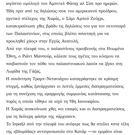
αιγύπτιο ομόλογό του Άμπντελ Φάταχ αλ Σίσι προ ημερών.
Ήδη πριν από τις δηλώσεις-σοκ του αμερικανού προέδρου,
ηγετικό στέλεχος της Χαμάς, ο Σάμι Αμπού Ζούχρι,
κατακεραύνωσε χθες βράδυ τις δηλώσεις του για τον εκτοπισμό
των Παλαιστινίων, στις οποίες βλέπει «συνταγή για να
προκληθεί χάος» στην Εγγύς Ανατολή.
Από την πλευρά του, ο παλαιστίνιος πρεσβευτής στα Ηνωμένα
Έθνη, ο Ριάντ Μανσούρ, κάλεσε τους ηγέτες του κόσμου να
«σεβαστούν τον πόθο του παλαιστινιακού λαού» να ζήσει στη
Λωρίδα της Γάζας.
Η συνάντηση Τραμπ-Νετανιάχου καταγράφτηκε σε κρίσιμη
στιγμή, καθώς ξανάρχισαν οι λεπτές έμμεσες διαπραγματεύσεις
για τη συνέχιση της εφαρμογής συμφωνίας κατάπαυσης του
πυρός η οποία τέθηκε σε ισχύ τη 19η Ιανουαρίου.
Η Χαμάς ανακοίνωσε χθες «οι επαφές και οι διαπραγματεύσεις
για τη δεύτερη φάση» της «άρχισαν».
Το Ισραήλ από την πλευρά του ανέφερε πως θα στείλει «στα τέλη
της εβδομάδας» αντιπροσωπεία στο Κατάρ —το εμιράτο είναι