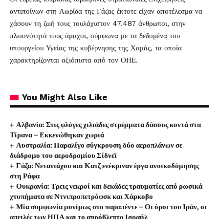
αντιποίνων στη Λωρίδα της Γάζας έκτοτε είχαν αποτέλεσμα να
χάσουν τη ζωή τους τουλάχιστον 47.487 άνθρωποι, στην
πλειονότητά τους άμαχοι, σύμφωνα με τα δεδομένα του
υπουργείου Υγείας της κυβέρνησης της Χαμάς, τα οποία
χαρακτηρίζονται αξιόπιστα από τον ΟΗΕ.
You Might Also Like
Αλβανία: Στις φλόγες χιλιάδες στρέμματα δάσους κοντά στα
Τίρανα – Εκκενώθηκαν χωριά
Αυστραλία: Παραλίγο σύγκρουση δύο αεροπλάνων σε
διάδρομο του αεροδρομίου Σίδνεϊ
Γάζα: Νετανιάχου και Κατζ ενέκριναν έργα ανοικοδόμησης
στη Ράφα
Ουκρανία: Τρεις νεκροί και δεκάδες τραυματίες από ρωσικά
χτυπήματα σε Ντνιπροπετρόφσκ και Χάρκοβο
Μία συμφωνία μονίμως στο παραπέντε – Οι όροι του Ιράν, οι
απειλές των ΗΠΑ και το απρόβλεπτο Ισραήλ