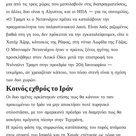
μια από τις τρεις χώρες που μεσολαβούν στις διαπραγματεύσεις,
οι άλλες δυο είναι η Αίγυπτος και οι ΗΠΑ — για τις συνομιλίες.
«Ο Τραμπ κι ο Νετανιάχου πρέπει να καταλάβουν την
πραγματικότητα του παλαιστινιακού λαού. Είναι λαός ριζωμένος
βαθιά στη γη του, δεν πρόκειται να την εγκαταλείψουμε», είπε ο
Χατέμ Άζαμ, κάτοικος της Ράφας, στη νότια Λωρίδα της Γάζας.
Ο Μπενιαμίν Νετανιάχου ήταν ο πρώτος ξένος ηγέτης που
προσκλήθηκε στον Λευκό Οίκο μετά την επιστροφή του
Ντόναλντ Τραμπ στην προεδρία την 20ή Ιανουαρίου —
τεκμήριο, αν χρειαζόταν κάποιο, του πόσο στενή είναι η σχέση
των δυο χωρών.
Κοινός εχθρός το Ιράν
Οι δυο ηγέτες ορκίστηκαν επίσης πως θα κάνουν το παν
προκειμένου το Ιράν να μην αποκτήσει ποτέ πυρηνικό
οπλοστάσιο, με τον αμερικανό πρόεδρο να διαμηνύει πως θα
ασκήσει «μέγιστη πίεση» στην Τεχεράνη.
Η πρώτη φάση της συμφωνίας κατάπαυσης του πυρός ανάμεσα
στον στρατό του Ισραήλ και τη Χαμάς επέτρεψε ως τώρα να