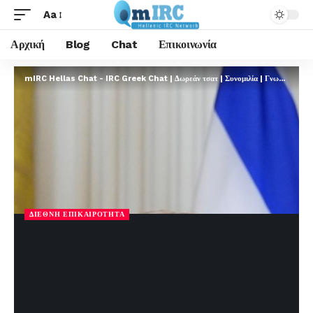
Aa
Αρχική
Blog
Chat
Επικοινωνία
mIRC Hellas Chat - IRC Greek Chat | Δωρεάν τσατ | Συνομιλία | Γνωριμίες | FREE
ΔΙΕΘΝΉ ΕΠΙΚΑΙΡΌΤΗΤΑ