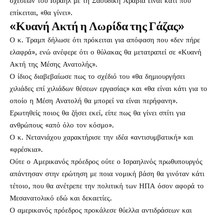
σχέσεων του Ισραήλ με τη Σαουδική Αραβία είναι κάτι που
επίκειται, «θα γίνει».
«Κυανή Ακτή η Λωρίδα της Γάζας»
Ο κ. Τραμπ δήλωσε ότι πρόκειται για απόφαση που «δεν πήρε
ελαφρά», ενώ ανέφερε ότι ο θύλακας θα μετατραπεί σε «Κυανή
Ακτή της Μέσης Ανατολής».
Ο ίδιος διαβεβαίωσε πως το σχέδιό του «θα δημιουργήσει
χιλιάδες επί χιλιάδων θέσεων εργασίας» και «θα είναι κάτι για το
οποίο η Μέση Ανατολή θα μπορεί να είναι περήφανη».
Ερωτηθείς ποιος θα ζήσει εκεί, είπε πως θα γίνει σπίτι για
ανθρώπους «από όλο τον κόσμο».
Ο κ. Νετανιάχου χαρακτήρισε την ιδέα «αντισυμβατική» και
«φρέσκια».
Ούτε ο Αμερικανός πρόεδρος ούτε ο Ισραηλινός πρωθυπουργός
απάντησαν στην ερώτηση με ποια νομική βάση θα γινόταν κάτι
τέτοιο, που θα ανέτρεπε την πολιτική των ΗΠΑ όσον αφορά το
Μεσανατολικό εδώ και δεκαετίες.
Ο αμερικανός πρόεδρος προκάλεσε θύελλα αντιδράσεων και