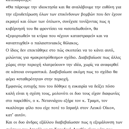
«Θα πάρουμε την ιδιοκτησία και θα αναλάβουμε την ευθύνη για
την εξουδετέρωση όλων των επικίνδυνων βομβών που δεν έχουν
εκραγεί και όλων των όπλων», συνέχισε τονίζοντας πως η
κυβέρνησή του θα φροντίσει να «ισοπεδωθούν», θα
«ξεφορτωθεί» τα κτίρια που «έχουν καταστραφεί» και να
«αναπτυχθεί» ο παλαιστινιακός θύλακος.
Ο ίδιος δεν επεκτάθηκε στο πώς σκοπεύει να το κάνει αυτό,
μιλώντας για «μακροπρόθεσμο» σχέδιο. Διαβεβαίωσε πως άλλες
χώρες στην περιοχή «λατρεύουν» την ιδέα, χωρίς να αναφερθεί
σε κάποια ονομαστικά. Διαβεβαίωσε ακόμη πως το σχέδιο θα
φέρει «σταθερότητα» στην περιοχή.
Εμφανώς ευτυχής που του δόθηκε η ευκαιρία να δείξει πόσο
καλή είναι η σχέση τους, μολονότι οι δυο τους είχαν διαφωνίες
στο παρελθόν, ο κ. Νετανιάχου εξήρε τον κ. Τραμπ, τον
«καλύτερο φίλο που είχε ποτέ το Ισραήλ στον Λευκό Οίκο»,
κατ’ αυτόν.
Και οι δυο άνδρες εξάλλου διαβεβαίωσαν πως η εξομάλυνση των