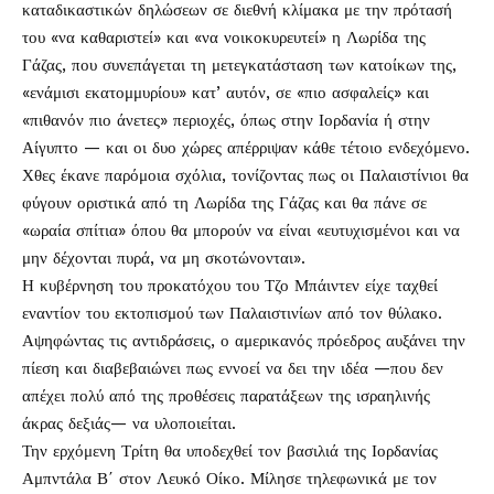
καταδικαστικών δηλώσεων σε διεθνή κλίμακα με την πρότασή
του «να καθαριστεί» και «να νοικοκυρευτεί» η Λωρίδα της
Γάζας, που συνεπάγεται τη μετεγκατάσταση των κατοίκων της,
«ενάμισι εκατομμυρίου» κατ’ αυτόν, σε «πιο ασφαλείς» και
«πιθανόν πιο άνετες» περιοχές, όπως στην Ιορδανία ή στην
Αίγυπτο — και οι δυο χώρες απέρριψαν κάθε τέτοιο ενδεχόμενο.
Χθες έκανε παρόμοια σχόλια, τονίζοντας πως οι Παλαιστίνιοι θα
φύγουν οριστικά από τη Λωρίδα της Γάζας και θα πάνε σε
«ωραία σπίτια» όπου θα μπορούν να είναι «ευτυχισμένοι και να
μην δέχονται πυρά, να μη σκοτώνονται».
Η κυβέρνηση του προκατόχου του Τζο Μπάιντεν είχε ταχθεί
εναντίον του εκτοπισμού των Παλαιστινίων από τον θύλακο.
Αψηφώντας τις αντιδράσεις, ο αμερικανός πρόεδρος αυξάνει την
πίεση και διαβεβαιώνει πως εννοεί να δει την ιδέα —που δεν
απέχει πολύ από της προθέσεις παρατάξεων της ισραηλινής
άκρας δεξιάς— να υλοποιείται.
Την ερχόμενη Τρίτη θα υποδεχθεί τον βασιλιά της Ιορδανίας
Αμπντάλα Β΄ στον Λευκό Οίκο. Μίλησε τηλεφωνικά με τον