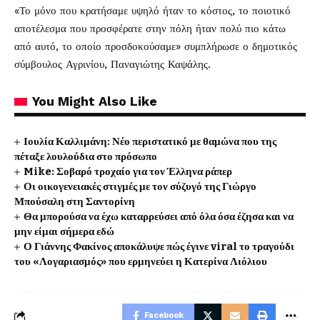
«Το μόνο που κρατήσαμε υψηλό ήταν το κόστος, το ποιοτικό
αποτέλεσμα που προσφέρατε στην πόλη ήταν πολύ πιο κάτω
από αυτό, το οποίο προσδοκούσαμε» συμπλήρωσε ο δημοτικός
σύμβουλος Αγρινίου, Παναγιώτης Καψάλης.
You Might Also Like
Ιουλία Καλλιμάνη: Νέο περιστατικό με θαμώνα που της
πέταξε λουλούδια στο πρόσωπο
Mike: Σοβαρό τροχαίο για τον Έλληνα ράπερ
Οι οικογενειακές στιγμές με τον σύζυγό της Γιώργο
Μπούσαλη στη Σαντορίνη
Θα μπορούσα να έχω καταρρεύσει από όλα όσα έζησα και να
μην είμαι σήμερα εδώ
Ο Γιάννης Φακίνος αποκάλυψε πώς έγινε viral το τραγούδι
του «Λογαριασμός» που ερμηνεύει η Κατερίνα Λιόλιου
Facebook