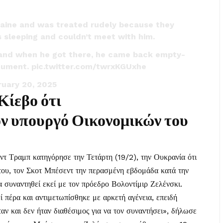
raine and was treated rudely because they
s sleeping and couldn’t meet with him.
and when he got there, he came back empty-
ocument.
pic.twitter.com/twrxKGUxhe
ruary 20, 2025
Κίεβο ότι
ν υπουργό Οικονομικών του
τ Τραμπ κατηγόρησε την Τετάρτη (19/2), την Ουκρανία ότι
του, τον Σκοτ Μπέσεντ την περασμένη εβδομάδα κατά την
α συναντηθεί εκεί με τον πρόεδρο Βολοντίμιρ Ζελένσκι.
 πέρα και αντιμετωπίσθηκε με αρκετή αγένεια, επειδή
ταν και δεν ήταν διαθέσιμος για να τον συναντήσει», δήλωσε