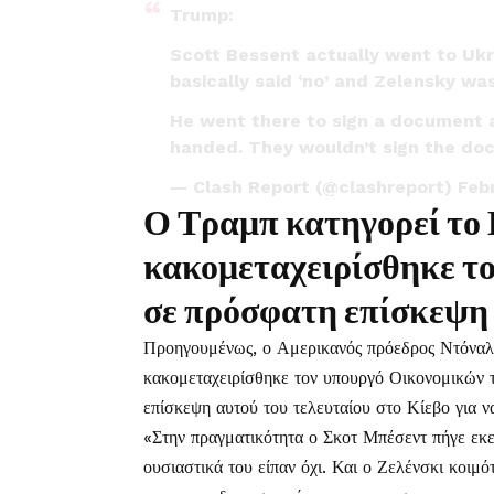
Trump:
Scott Bessent actually went to Uk
basically said ‘no’ and Zelensky wa
He went there to sign a document 
handed. They wouldn’t sign the d
— Clash Report (@clashreport)
Feb
Ο Τραμπ κατηγορεί το 
κακομεταχειρίσθηκε το
σε πρόσφατη επίσκεψη
Προηγουμένως, ο Αμερικανός πρόεδρος Ντόναλν
κακομεταχειρίσθηκε τον υπουργό Οικονομικών 
επίσκεψη αυτού του τελευταίου στο Κίεβο για ν
«Στην πραγματικότητα ο Σκοτ Μπέσεντ πήγε εκεί
ουσιαστικά του είπαν όχι. Και ο Ζελένσκι κοιμό