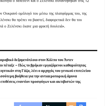
τικότητα ο Μπέσεντ και ο Ζελένσκι συναντήθηκαν στις 12
τον Ουκρανό ομόλογό του μέσω της πλατφόρμας του, της
λένσκι θα πρέπει να βιαστεί, διαφορετικά δεν θα του
ά ο Ζελένσκι έκανε μια φρικτή δουλειά».
δαραβικό δεξαμενόπλοιο στον Κόλπο του Άντεν
ά το πέταξε – Πώς το βρήκαν εργαζόμενοι καθαριότητας
ηπτικά» στη Γάζα, λέει ο αρχηγός του γενικού επιτελείου
ισσότερη βοήθεια για την αντιαεροπορική άμυνα
επιθέσεις εναντίον προσφύγων και ακτιβιστών της