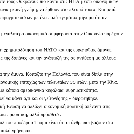
έρτε τους Ουκρανούς πιο κοντά στις ΗΠΑ μέσω οικονομικών
κανικη κοινή γνώμη, να έρθουν στο πλευρό τους». Και μετά
διαπραγματεύσεων με ένα πολύ «γεμάτο» μήνυμα ότι αν
με μεγαλύτερα οικονομικά συμφέροντα στην Ουκρανία παρέχουν
 τη χρηματοδότηση του ΝΑΤΟ και της ευρωπαϊκής άμυνας,
ς της δαπάνες και την ανάπτυξή της σε αντίθεση με άλλους
την άμυνα. Κοιτάξτε την Πολωνία, που είναι δίπλα στην
ικονομικής επιτυχίας των τελευταίων 30 ετών, μετά την Κίνα,
 με κάποια αμερικανικά κεφάλαια, ευρηματικότητα,
ί να κάνει ό,τι και οι γείτονές της;» διερωτήθηκε.
κή Ένωση να αλλάξει οικονομική πολιτική απέναντι στις
οια προοπτική, αλλά πρόσθεσε:
υλ του προέδρου Τραμπ είναι ότι οι άνθρωποι βάζουν στο
ι πολύ γρήγορα».