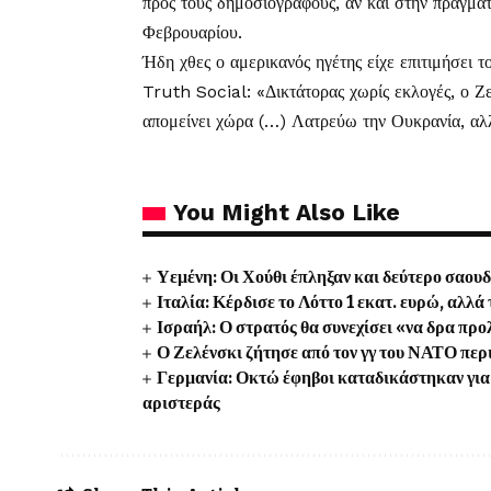
προς τους δημοσιογράφους, αν και στην πραγμα
Φεβρουαρίου.
Ήδη χθες ο αμερικανός ηγέτης είχε επιτιμήσει 
Truth Social: «Δικτάτορας χωρίς εκλογές, ο Ζε
απομείνει χώρα (…) Λατρεύω την Ουκρανία, αλλ
You Might Also Like
Υεμένη: Οι Χούθι έπληξαν και δεύτερο σαου
Ιταλία: Κέρδισε το Λόττο 1 εκατ. ευρώ, αλλ
Ισραήλ: Ο στρατός θα συνεχίσει «να δρα προλ
Ο Ζελένσκι ζήτησε από τον γγ του ΝΑΤΟ περ
Γερμανία: Οκτώ έφηβοι καταδικάστηκαν για 
αριστεράς