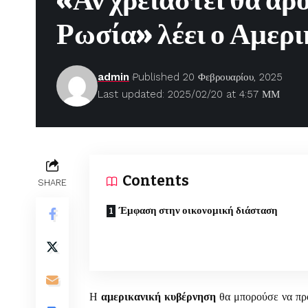
«Αν χρειαστεί θα άρ
Ρωσία» λέει ο Αμε
admin
Published 20 Φεβρουαρίου, 2025
Last updated: 2025/02/20 at 4:57 ΜΜ
Contents
SHARE
Έμφαση στην οικονομική διάσταση
Η
αμερικανική κυβέρνηση
θα μπορούσε να προ