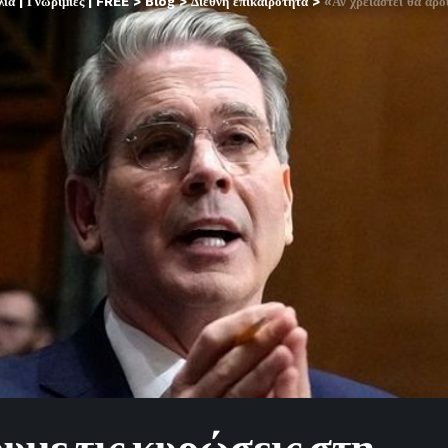
α | Γνωριμίες | FREE
>
Blog
>
Διεθνή επικαιρότητα
>
«Αν χρειαστεί θα άρ