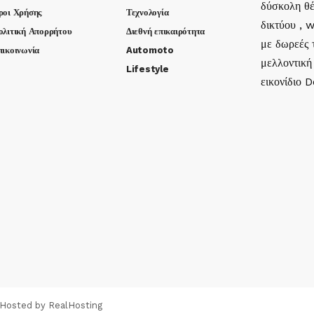
δύσκολη θέ
ροι Χρήσης
Τεχνολογία
δικτύου , 
ολιτική Απορρήτου
Διεθνή επικαιρότητα
με δωρεές τ
πικοινωνία
Automoto
μελλοντική
Lifestyle
εικονίδιο 
 Hosted by
RealHosting