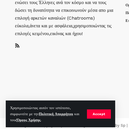
ενώσει τους Έλληνες ανά τον κόσμο και να τους
Ο
δώσει τη δυνατότητα να επικοινωνούν μέσα απο μια
Π
επιλογή αρκετών καναλιών (Chatrooms)
Ε
εύκολα,άνετα και με ασφάλεια,χρησιμοποιώντας τις
επιλογές κειμένου,εικόνας και ήχου!
Χρησιμοποιώντας αυτόν τον ιστότοπο,
συμφωνείτε με την
Πολιτική Απορρήτου
και
Accept
τους
Όρους Χρήσης
.
mirc.gr 2023 Copyright %year%, All Rights Reserved |
by
Sp
|