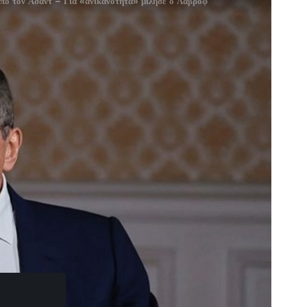
πό τον Άσαντ – Για «ανικανότητα» μίλησε ο Λαβρόφ