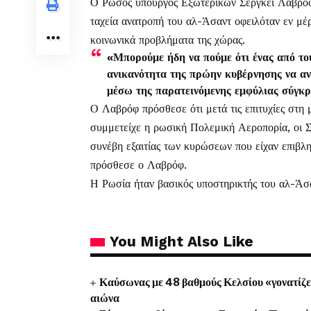
Ο Ρώσος υπουργός Εξωτερικών Σεργκέι Λαβρόφ
ταχεία ανατροπή του αλ-Άσαντ οφειλόταν εν μέρ
κοινωνικά προβλήματα της χώρας.
«Μπορούμε ήδη να πούμε ότι ένας από του
ανικανότητα της πρώην κυβέρνησης να αν
μέσω της παρατεινόμενης εμφύλιας σύγκ
Ο Λαβρόφ πρόσθεσε ότι μετά τις επιτυχίες στη μ
συμμετείχε η ρωσική Πολεμική Αεροπορία, οι Σύ
συνέβη εξαιτίας των κυρώσεων που είχαν επιβλη
πρόσθεσε ο Λαβρόφ.
Η Ρωσία ήταν βασικός υποστηρικτής του αλ-Άσαν
You Might Also Like
Καύσωνας με 48 βαθμούς Κελσίου «γονατίζει»
αιώνα