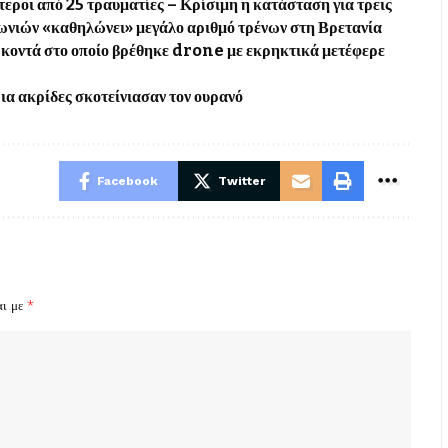
εροι από 25 τραυματίες – Κρίσιμη η κατάσταση για τρεις
ωνιών «καθηλώνει» μεγάλο αριθμό τρένων στη Βρετανία
οντά στο οποίο βρέθηκε drone με εκρηκτικά μετέφερε
α ακρίδες σκοτείνιασαν τον ουρανό
Facebook
Twitter
αι με
*