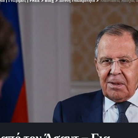
α | Γνωριμίες | FREE
>
Blog
>
Διεθνή επικαιρότητα
>
Αποστάσεις Μόσχας α