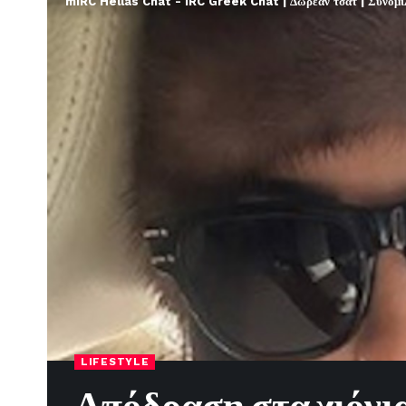
mIRC Hellas Chat - IRC Greek Chat | Δωρεάν τσατ | Συνομιλί
LIFESTYLE