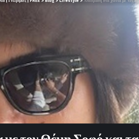
α | Γνωριμίες | FREE
>
Blog
>
Lifestyle
>
Απόδραση στα χιόνια με τον Θέ