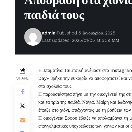
Απόδραση στα χιόνια
παιδιά τους
admin
Published 5 Ιανουαρίου, 2025
Last updated: 2025/01/05 at 3:39 ΜΜ
Η
Σταματίνα Τσιμτσιλή
ανέβασε στο Instagra
Day» βρήκε την ευκαιρία να αποφορτιστεί και να
SHARE
στα σχολεία τους.
Η παρουσιάστρια πήγε με την οικογένειά της σε
και τα τρία της παιδιά, Νάγια, Μαίρη και Ιωάνν
έπαιξε στο χιόνι, φτιάχνοντας με τη βοήθεια των
Η οικογένεια Σοφού έδειξε να απολαμβάνει τη μ
επαγγελματικές υποχρεώσεις των γονιών και οι 