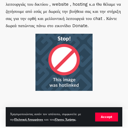
λειτουργιάς του δικτύου , website , hosting κ.α Θα θέλαμε να
ζητήσουμε από εσάς με δωρεές την βοήθεια σας και την στήριξη
σας για την ορθή και μελλοντική λειτουργιά του chat . Κάντε
δωρεά πατώντας πάνω στο εικονίδιο Donate.
Χρησιμοποιώντας αυτόν τον ιστότοπο, συμφωνείτε με
mirc.gr 2023 Copyright %year%, All Rights Reserved |
by
Sp
|
Accept
την
Πολιτική Απορρήτου
και τους
Όρους Χρήσης
.
Hosted by
RealHosting