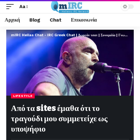
Aa
Αρχική
Blog
Chat
Επικοινωνία
mIRC Hellas Chat - IRC Greek Chat | Δωρεάν τσατ | Συνομιλία | Γνωριμίες | FREE
LIFESTYLE
Από τα sites έμαθα ότι το
τραγούδι μου συμμετείχε ως
υποψήφιο