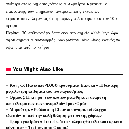
ανέφερε στους δημοσιογράφους ο Αλμπέρτο Κρεσέντι, ο
επικεφαλής των υπηρεσιών αντιμετώπισης εκτάκτων
περιστατικών, λέγοντας ότι η πυρκαγιά ξεκίνησε από τον 10ο
όροφο.
Περίπου 30 ασθενοφόρα έσπευσαν στο σημείο αλλά, λίγη ώρα
αφού σήμανε ο συναγερμός, διακρινόταν μόνο λίγος καπνός να
υψώνεται από το κτήριο.
You Might Also Like
Κονγκό: Πάνω από 4.000 κρούσματα Έμπολα – Η δεύτερη
μεγαλύτερη επιδημία του ιού παγκοσμίως
Ορμούζ: Η κίνηση των πλοίων μειώθηκε εν αναμονή
αποτελεσμάτων των συνομιλιών Ιράν-Ομάν
Μπρούνερ: «Ευάλωτη η ΕΕ αν οι συνοριακοί έλεγχοι
εξαρτώνται από την καλή θέληση γειτονικής χώρας»
Τραμπ για Ιράν: «Πιστεύω ότι ο πόλεμος θα τελειώσει αρκετά
σύντομα» – Τι είπε για το Ορμούζ