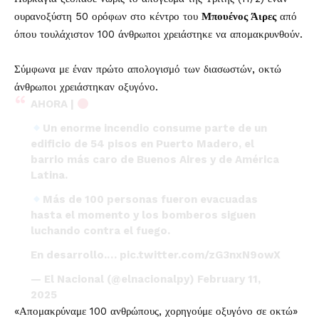
ουρανοξύστη 50 ορόφων στο κέντρο του
Μπουένος Άιρες
από
όπου τουλάχιστον 100 άνθρωποι χρειάστηκε να απομακρυνθούν.
Σύμφωνα με έναν πρώτο απολογισμό των διασωστών, οκτώ
άνθρωποι χρειάστηκαν οξυγόνο.
AHORA |
Un enorme incendio consume parte de un
edificio de 54 pisos en Puerto Madero, el
barrio más caro de Buenos Aires y de América
Latina.
Más de 100 personas fueron evacuadas
hasta el momento y los bomberos siguen
luchando contra el fuego.
En desarrollo.…
pic.twitter.com/zG3nxN9owX
— El Nacional (@elnacionalpy)
February 11,
2025
«Απομακρύναμε 100 ανθρώπους, χορηγούμε οξυγόνο σε οκτώ»