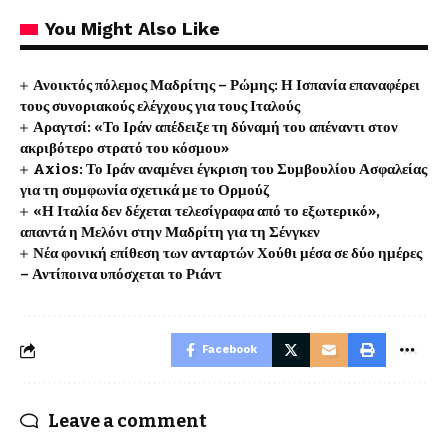
You Might Also Like
Ανοικτός πόλεμος Μαδρίτης – Ρώμης: Η Ισπανία επαναφέρει
τους συνοριακούς ελέγχους για τους Ιταλούς
Αραγτσί: «Το Ιράν απέδειξε τη δύναμή του απέναντι στον
ακριβότερο στρατό του κόσμου»
Axios: Το Ιράν αναμένει έγκριση του Συμβουλίου Ασφαλείας
για τη συμφωνία σχετικά με το Ορμούζ
«Η Ιταλία δεν δέχεται τελεσίγραφα από το εξωτερικό»,
απαντά η Μελόνι στην Μαδρίτη για τη Σένγκεν
Νέα φονική επίθεση των ανταρτών Χούθι μέσα σε δύο ημέρες
– Αντίποινα υπόσχεται το Ριάντ
Facebook
Leave a comment