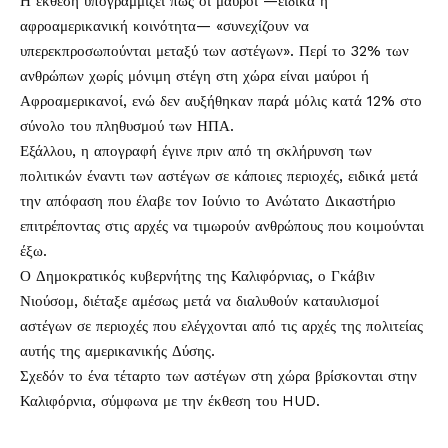
Η έκθεση υπογραμμίζει πως οι μαύροι —ειδικά η
αφροαμερικανική κοινότητα— «συνεχίζουν να
υπερεκπροσωπούνται μεταξύ των αστέγων». Περί το 32% των
ανθρώπων χωρίς μόνιμη στέγη στη χώρα είναι μαύροι ή
Αφροαμερικανοί, ενώ δεν αυξήθηκαν παρά μόλις κατά 12% στο
σύνολο του πληθυσμού των ΗΠΑ.
Εξάλλου, η απογραφή έγινε πριν από τη σκλήρυνση των
πολιτικών έναντι των αστέγων σε κάποιες περιοχές, ειδικά μετά
την απόφαση που έλαβε τον Ιούνιο το Ανώτατο Δικαστήριο
επιτρέποντας στις αρχές να τιμωρούν ανθρώπους που κοιμούνται
έξω.
Ο Δημοκρατικός κυβερνήτης της Καλιφόρνιας, ο Γκάβιν
Νιούσομ, διέταξε αμέσως μετά να διαλυθούν καταυλισμοί
αστέγων σε περιοχές που ελέγχονται από τις αρχές της πολιτείας
αυτής της αμερικανικής Δύσης.
Σχεδόν το ένα τέταρτο των αστέγων στη χώρα βρίσκονται στην
Καλιφόρνια, σύμφωνα με την έκθεση του HUD.