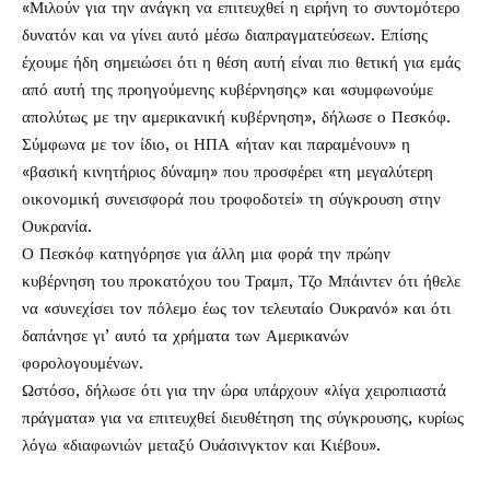
«Μιλούν για την ανάγκη να επιτευχθεί η ειρήνη το συντομότερο
δυνατόν και να γίνει αυτό μέσω διαπραγματεύσεων. Επίσης
έχουμε ήδη σημειώσει ότι η θέση αυτή είναι πιο θετική για εμάς
από αυτή της προηγούμενης κυβέρνησης» και «συμφωνούμε
απολύτως με την αμερικανική κυβέρνηση», δήλωσε ο Πεσκόφ.
Σύμφωνα με τον ίδιο, οι ΗΠΑ «ήταν και παραμένουν» η
«βασική κινητήριος δύναμη» που προσφέρει «τη μεγαλύτερη
οικονομική συνεισφορά που τροφοδοτεί» τη σύγκρουση στην
Ουκρανία.
Ο Πεσκόφ κατηγόρησε για άλλη μια φορά την πρώην
κυβέρνηση του προκατόχου του Τραμπ, Τζο Μπάιντεν ότι ήθελε
να «συνεχίσει τον πόλεμο έως τον τελευταίο Ουκρανό» και ότι
δαπάνησε γι’ αυτό τα χρήματα των Αμερικανών
φορολογουμένων.
Ωστόσο, δήλωσε ότι για την ώρα υπάρχουν «λίγα χειροπιαστά
πράγματα» για να επιτευχθεί διευθέτηση της σύγκρουσης, κυρίως
λόγω «διαφωνιών μεταξύ Ουάσινγκτον και Κιέβου».