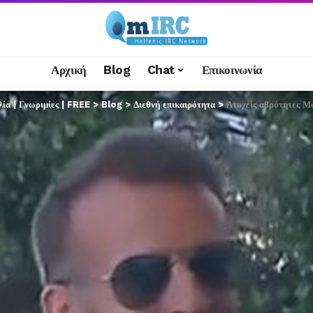
Αρχική
Blog
Chat
Επικοινωνία
α | Γνωριμίες | FREE
>
Blog
>
Διεθνή επικαιρότητα
>
Ατυχείς αβρότητες Μακρ