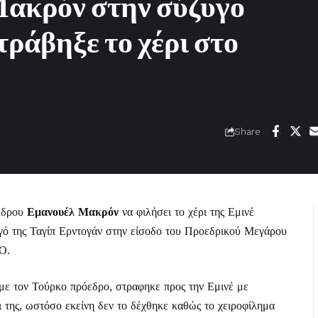
Μακρόν στην σύζυγο
τράβηξε το χέρι στο
Share
οέδρου
Εμανουέλ Μακρόν
να φιλήσει το χέρι της Εμινέ
γό της Ταγίπ Ερντογάν στην είσοδο του Προεδρικού Μεγάρου
Ο.
ε τον Τούρκο πρόεδρο, στραφηκε προς την Εμινέ με
ι της, ωστόσο εκείνη δεν το δέχθηκε καθώς το χειροφίλημα