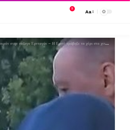
9
Aa
όν στην σύζυγο Ερντογάν – Η Εμινέ τράβηξε το χέρι στο χειροφίλημα