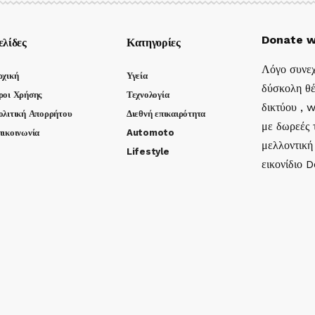
Donate w
ελίδες
Κατηγορίες
Λόγο συνεχ
ρχική
Υγεία
δύσκολη θέ
ροι Χρήσης
Τεχνολογία
δικτύου , 
ολιτική Απορρήτου
Διεθνή επικαιρότητα
με δωρεές τ
πικοινωνία
Automoto
μελλοντική
Lifestyle
εικονίδιο 