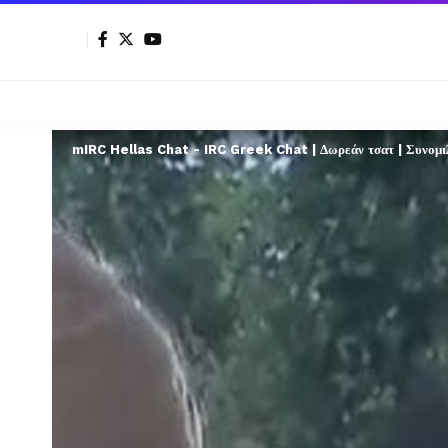
mIRC Hellas Chat - IRC Greek Chat | Δωρεάν τσατ | Συνομιλί