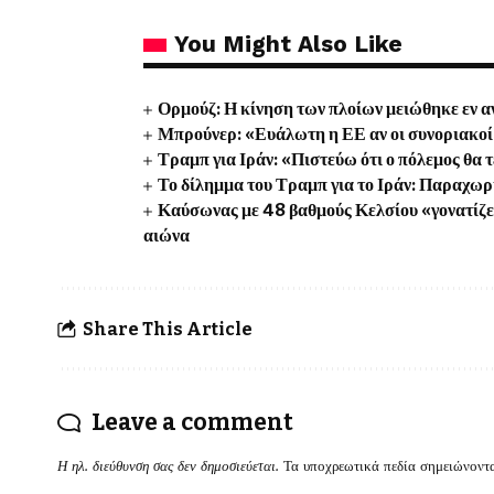
You Might Also Like
Ορμούζ: Η κίνηση των πλοίων μειώθηκε εν 
Μπρούνερ: «Ευάλωτη η ΕΕ αν οι συνοριακοί 
Τραμπ για Ιράν: «Πιστεύω ότι ο πόλεμος θα 
Το δίλημμα του Τραμπ για το Ιράν: Παραχωρή
Καύσωνας με 48 βαθμούς Κελσίου «γονατίζει»
αιώνα
Share This Article
Leave a comment
Η ηλ. διεύθυνση σας δεν δημοσιεύεται.
Τα υποχρεωτικά πεδία σημειώνοντ