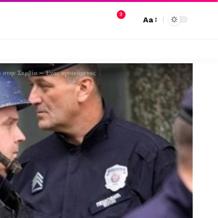
9
Aa
ο στην Σερβία – Ένας αγνοούμενος