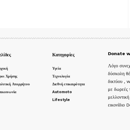
Donate w
ελίδες
Κατηγορίες
Λόγο συνεχ
ρχική
Υγεία
δύσκολη θέ
ροι Χρήσης
Τεχνολογία
δικτύου , 
ολιτική Απορρήτου
Διεθνή επικαιρότητα
με δωρεές τ
πικοινωνία
Automoto
μελλοντική
Lifestyle
εικονίδιο 