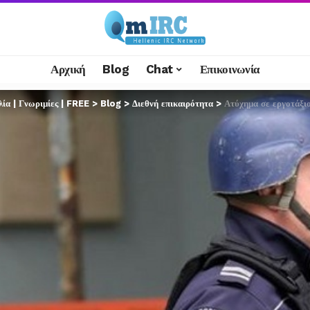
Αρχική
Blog
Chat
Επικοινωνία
α | Γνωριμίες | FREE
>
Blog
>
Διεθνή επικαιρότητα
>
Ατύχημα σε εργοτάξι