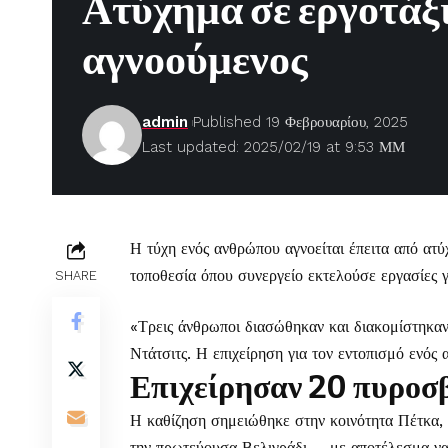
Ατύχημα σε εργοτάξι
αγνοούμενος
admin
Published 19 Φεβρουαρίου, 2025
Last updated: 2025/02/19 at 9:53 ΜΜ
Η τύχη ενός ανθρώπου αγνοείται έπειτα από ατ
τοποθεσία όπου συνεργείο εκτελούσε εργασίες 
SHARE
«Τρεις άνθρωποι διασώθηκαν και διακομίστηκα
Ντάτσιτς. Η επιχείρηση για τον εντοπισμό ενός
Επιχείρησαν 20 πυροσ
Η καθίζηση σημειώθηκε στην κοινότητα Πέτκα, 
την πρωτεύουσα Βελιγράδι –, με αποτέλεσμα ν