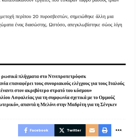
μμετοχή περίπου 20 πυροσβεστών, σημειώθηκε άλλη μια
χώματα ένας διασώστης. Ωστόσο, απεγκλωβίστηκε σώος λίγη
από ρωσικά πλήγματα στο Ντνιπροπετρόφσκ
νία επαναφέρει τους συνοριακούς ελέγχους για τους Ιταλούς
πέναντι στον ακριβότερο στρατό του κόσμου»
υλίου Ασφαλείας για τη συμφωνία σχετικά με το Ορμούζ
ξωτερικό», απαντά η Μελόνι στην Μαδρίτη για τη Σένγκεν
Facebook
Twitter