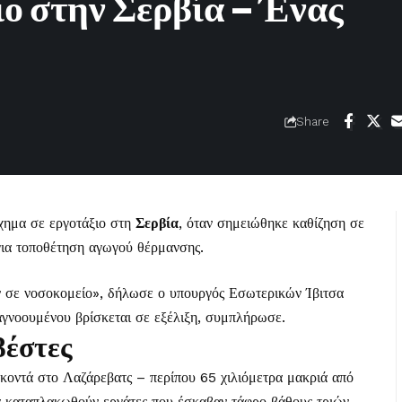
ο στην Σερβία – Ένας
Share
ύχημα σε εργοτάξιο στη
Σερβία
, όταν σημειώθηκε καθίζηση σε
για τοποθέτηση αγωγού θέρμανσης.
ν σε νοσοκομείο», δήλωσε ο υπουργός Εσωτερικών Ίβιτσα
 αγνοουμένου βρίσκεται σε εξέλιξη, συμπλήρωσε.
βέστες
κοντά στο Λαζάρεβατς – περίπου 65 χιλιόμετρα μακριά από
α καταπλακωθούν εργάτες που έσκαβαν τάφρο βάθους τριών