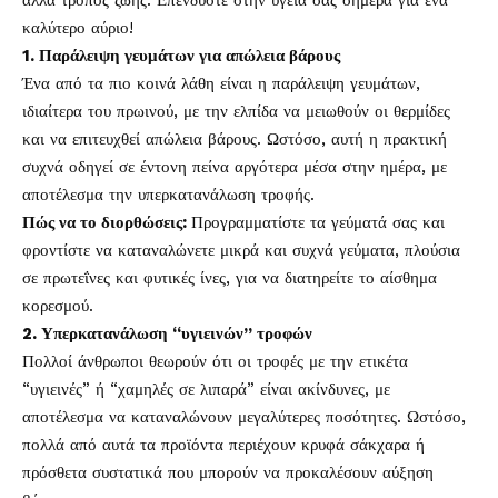
αλλά τρόπος ζωής. Επενδύστε στην υγεία σας σήμερα για ένα
καλύτερο αύριο!
1. Παράλειψη γευμάτων για απώλεια βάρους
Ένα από τα πιο κοινά λάθη είναι η παράλειψη γευμάτων,
ιδιαίτερα του πρωινού, με την ελπίδα να μειωθούν οι θερμίδες
και να επιτευχθεί απώλεια βάρους. Ωστόσο, αυτή η πρακτική
συχνά οδηγεί σε έντονη πείνα αργότερα μέσα στην ημέρα, με
αποτέλεσμα την υπερκατανάλωση τροφής.
Πώς να το διορθώσεις:
Προγραμματίστε τα γεύματά σας και
φροντίστε να καταναλώνετε μικρά και συχνά γεύματα, πλούσια
σε πρωτεΐνες και φυτικές ίνες, για να διατηρείτε το αίσθημα
κορεσμού.
2. Υπερκατανάλωση “υγιεινών” τροφών
Πολλοί άνθρωποι θεωρούν ότι οι τροφές με την ετικέτα
“υγιεινές” ή “χαμηλές σε λιπαρά” είναι ακίνδυνες, με
αποτέλεσμα να καταναλώνουν μεγαλύτερες ποσότητες. Ωστόσο,
πολλά από αυτά τα προϊόντα περιέχουν κρυφά σάκχαρα ή
πρόσθετα συστατικά που μπορούν να προκαλέσουν αύξηση