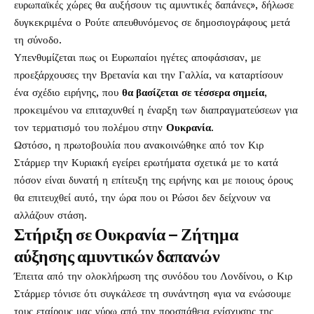
ευρωπαϊκές χώρες θα αυξήσουν τις αμυντικές δαπάνες», δήλωσε
δυγκεκριμένα ο Ρούτε απευθυνόμενος σε δημοσιογράφους μετά
τη σύνοδο.
Υπενθυμίζεται πως οι Ευρωπαίοι ηγέτες αποφάσισαν, με
προεξάρχουσες την Βρετανία και την Γαλλία, να καταρτίσουν
ένα σχέδιο ειρήνης, που
θα βασίζεται σε τέσσερα σημεία
,
προκειμένου να επιταχυνθεί η έναρξη των διαπραγματεύσεων για
τον τερματισμό του πολέμου στην
Ουκρανία
.
Ωστόσο, η πρωτοβουλία που ανακοινώθηκε από τον Κιρ
Στάρμερ την Κυριακή εγείρει ερωτήματα σχετικά με το κατά
πόσον είναι δυνατή η επίτευξη της ειρήνης και με ποιους όρους
θα επιτευχθεί αυτό, την ώρα που οι Ρώσοι δεν δείχνουν να
αλλάζουν στάση.
Στήριξη σε Ουκρανία – Ζήτημα
αύξησης αμυντικών δαπανών
Έπειτα από την ολοκλήρωση της συνόδου του Λονδίνου, ο Κιρ
Στάρμερ τόνισε ότι συγκάλεσε τη συνάντηση «για να ενώσουμε
τους εταίρους μας γύρω από την προσπάθεια ενίσχυσης της