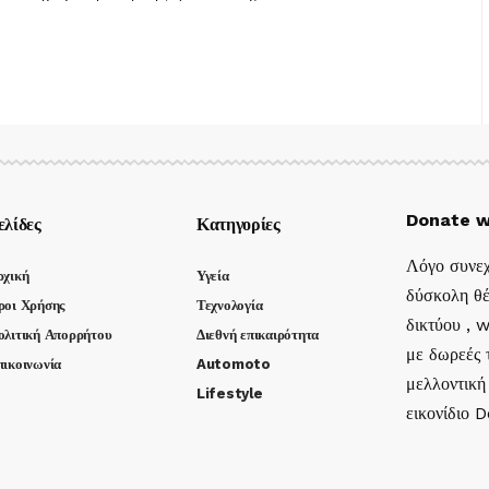
Donate w
ελίδες
Κατηγορίες
Λόγο συνεχ
ρχική
Υγεία
δύσκολη θέ
ροι Χρήσης
Τεχνολογία
δικτύου , 
ολιτική Απορρήτου
Διεθνή επικαιρότητα
με δωρεές τ
πικοινωνία
Automoto
μελλοντική
Lifestyle
εικονίδιο 