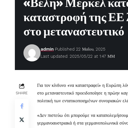
«Βέλη» Μέρκελ κατ
καταστροφή της ΕΕ 
στο μεταναστευτικό
admin
Published 22 Μαΐου, 2025
Last updated: 2025/05/22 at 1:47 ΜΜ
Για τον κίνδυνο «να καταστραφεί» η Ευρώπη 
στο μεταναστευτικό προειδοποίησε η πρώην καγ
SHARE
πολιτική των εντατικοποιημένων συνοριακών ελ
«Δεν πιστεύω ότι μπορούμε να καταπολεμήσουμ
γερμανοαυστριακά ή στα γερμανοπολωνικά σύνο