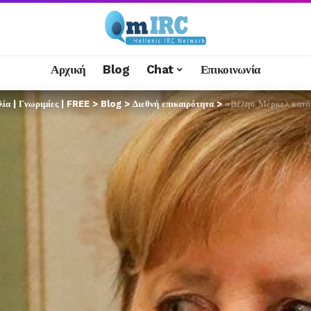
Αρχική
Blog
Chat
Επικοινωνία
α | Γνωριμίες | FREE
>
Blog
>
Διεθνή επικαιρότητα
>
«Βέλη» Μέρκελ κατά Μερτς