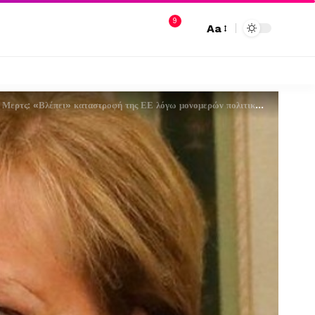
9
Aa
: «Βλέπει» καταστροφή της ΕΕ λόγω μονομερών πολιτικών στο μεταναστευτικό