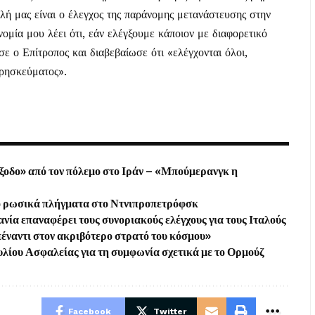
λή μας είναι ο έλεγχος της παράνομης μετανάστευσης στην
ομία μου λέει ότι, εάν ελέγξουμε κάποιον με διαφορετικό
ε ο Επίτροπος και διαβεβαίωσε ότι «ελέγχονται όλοι,
θρησκεύματος».
ξοδο» από τον πόλεμο στο Ιράν – «Μπούμερανγκ η
από ρωσικά πλήγματα στο Ντνιπροπετρόφσκ
νία επαναφέρει τους συνοριακούς ελέγχους για τους Ιταλούς
πέναντι στον ακριβότερο στρατό του κόσμου»
υλίου Ασφαλείας για τη συμφωνία σχετικά με το Ορμούζ
Facebook
Twitter