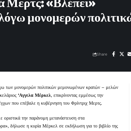
ά Μερτς: «Βλέπει»
λόγω μονομερών πολιτικ
Share
λόγω των μονομερών πολιτικών μεμονωμένων κρατών – μελών
κελάριος
‘Αγγελα Μέρκελ
, επικρίνοντας εμμέσως την
έγχων που επέβαλε η κυβέρνηση του Φρίντριχ Μερτς.
ε οριστικά την παράνομη μετανάστευση στα
ρα», δήλωσε η κυρία Μέρκελ σε εκδήλωση για το βιβλίο της