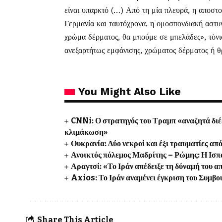
είναι υπαρκτό (…) Από τη μία πλευρά, η αποστο
Γερμανία και ταυτόχρονα, η ομοσπονδιακή αστυν
χρώμα δέρματος, θα μπούμε σε μπελάδες», τόνισ
ανεξαρτήτως εμφάνισης, χρώματος δέρματος ή 
You Might Also Like
CNNi: Ο στρατηγός του Τραμπ «αναζητά διέ
κλιμάκωση»
Ουκρανία: Δύο νεκροί και έξι τραυματίες 
Ανοικτός πόλεμος Μαδρίτης – Ρώμης: Η Ισπα
Αραγτσί: «Το Ιράν απέδειξε τη δύναμή του α
Axios: Το Ιράν αναμένει έγκριση του Συμβο
Share This Article