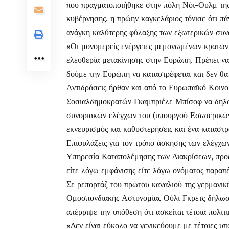
που πραγματοποιήθηκε στην πόλη Νόι-Ουλμ της
κυβέρνησης, η πρώην καγκελάριος τόνισε ότι πά
ανάγκη καλύτερης φύλαξης των εξωτερικών συν
«Οι μονομερείς ενέργειες μεμονωμένων κρατών
ελευθερία μετακίνησης στην Ευρώπη. Πρέπει να
δούμε την Ευρώπη να καταστρέφεται και δεν θα
Αντιδράσεις ήρθαν και από το Ευρωπαϊκό Κοινο
Σοσιαλδημοκρατών Γκαμπριέλε Μπίσοφ να δηλών
συνοριακών ελέγχων του (υπουργού Εσωτερικών
εκνευρισμός και καθυστερήσεις και ένα καταστ
Επιφυλάξεις για τον τρόπο άσκησης των ελέγχω
Υπηρεσία Καταπολέμησης των Διακρίσεων, προει
είτε λόγω εμφάνισης είτε λόγω ονόματος παρα
Σε ρεπορτάζ του πρώτου καναλιού της γερμανικ
Ομοσπονδιακής Αστυνομίας Ούλι Γκρετς δήλωσε 
απέρριψε την υπόθεση ότι ασκείται τέτοια πολιτι
«Δεν είναι εύκολο να γενικεύουμε με τέτοιες υπ