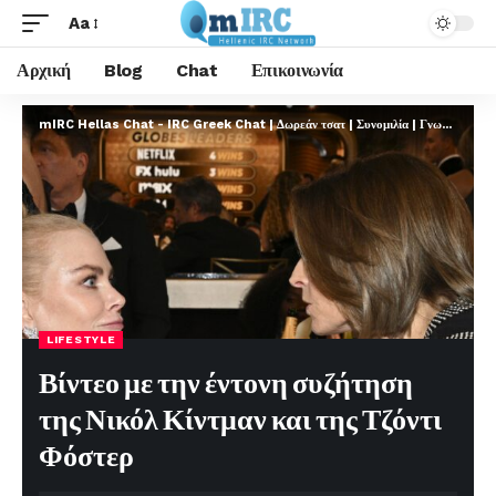
Aa
Αρχική
Blog
Chat
Επικοινωνία
mIRC Hellas Chat - IRC Greek Chat | Δωρεάν τσατ | Συνομιλία | Γνωριμίες | FREE
LIFESTYLE
Βίντεο με την έντονη συζήτηση
της Νικόλ Κίντμαν και της Τζόντι
Φόστερ