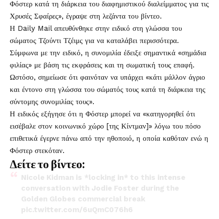
Φόστερ κατά τη διάρκεια του διαφημιστικού διαλείμματος για τις
Χρυσές Σφαίρες», έγραψε στη λεζάντα του βίντεο.
Η Daily Mail απευθύνθηκε στην ειδικό στη γλώσσα του
σώματος Τζούντι Τζέιμς για να καταλάβει περισσότερα.
Σύμφωνα με την ειδικό, η συνομιλία έδειξε σημαντικά «σημάδια
φιλίας» με βάση τις εκφράσεις και τη σωματική τους επαφή.
Ωστόσο, σημείωσε ότι φαινόταν να υπάρχει «κάτι μάλλον άγριο
και έντονο στη γλώσσα του σώματός τους κατά τη διάρκεια της
σύντομης συνομιλίας τους».
Η ειδικός εξήγησε ότι η Φόστερ μπορεί να «κατηγορηθεί ότι
εισέβαλε στον κοινωνικό χώρο [της Κίντμαν]» λόγω του πόσο
επιθετικά έγερνε πάνω από την ηθοποιό, η οποία καθόταν ενώ η
Φόστερ στεκόταν.
Δείτε το βίντεο:
Nicole Kidman is *locking in* to this intense
conversation with Jodie Foster during the
Golden Globes commercial break
pic.twitter.com/6uQmC076h6