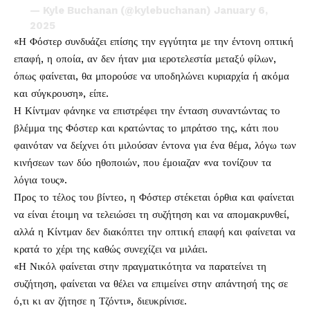
— Kyle Buchanan (@kylebuchanan)
January 6,
2025
«Η Φόστερ συνδυάζει επίσης την εγγύτητα με την έντονη οπτική
επαφή, η οποία, αν δεν ήταν μια ιεροτελεστία μεταξύ φίλων,
όπως φαίνεται, θα μπορούσε να υποδηλώνει κυριαρχία ή ακόμα
και σύγκρουση», είπε.
Η Κίντμαν φάνηκε να επιστρέφει την ένταση συναντώντας το
βλέμμα της Φόστερ και κρατώντας το μπράτσο της, κάτι που
φαινόταν να δείχνει ότι μιλούσαν έντονα για ένα θέμα, λόγω των
κινήσεων των δύο ηθοποιών, που έμοιαζαν «να τονίζουν τα
λόγια τους».
Προς το τέλος του βίντεο, η Φόστερ στέκεται όρθια και φαίνεται
να είναι έτοιμη να τελειώσει τη συζήτηση και να απομακρυνθεί,
αλλά η Κίντμαν δεν διακόπτει την οπτική επαφή και φαίνεται να
κρατά το χέρι της καθώς συνεχίζει να μιλάει.
«Η Νικόλ φαίνεται στην πραγματικότητα να παρατείνει τη
συζήτηση, φαίνεται να θέλει να επιμείνει στην απάντησή της σε
ό,τι κι αν ζήτησε η Τζόντι», διευκρίνισε.