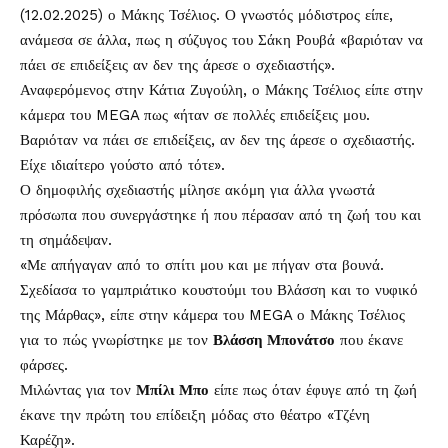
(12.02.2025) ο
Μάκης Τσέλιος
. Ο γνωστός μόδιστρος είπε,
ανάμεσα σε άλλα, πως η σύζυγος του Σάκη Ρουβά «βαριόταν να
πάει σε επιδείξεις αν δεν της άρεσε ο σχεδιαστής».
Αναφερόμενος στην Κάτια Ζυγούλη, ο Μάκης Τσέλιος είπε στην
κάμερα του MEGA πως «ήταν σε πολλές επιδείξεις μου.
Βαριόταν να πάει σε επιδείξεις, αν δεν της άρεσε ο σχεδιαστής.
Είχε ιδιαίτερο γούστο από τότε».
Ο δημοφιλής σχεδιαστής μίλησε ακόμη για άλλα γνωστά
πρόσωπα που συνεργάστηκε ή που πέρασαν από τη ζωή του και
τη σημάδεψαν.
«Με απήγαγαν από το σπίτι μου και με πήγαν στα βουνά.
Σχεδίασα το γαμπριάτικο κουστούμι του Βλάσση και το νυφικό
της Μάρθας», είπε στην κάμερα του MEGA ο Μάκης Τσέλιος
για το πώς γνωρίστηκε με τον
Βλάσση Μπονάτσο
που έκανε
φάρσες.
Μιλώντας για τον
Μπίλι Μπο
είπε πως όταν έφυγε από τη ζωή
έκανε την πρώτη του επίδειξη μόδας στο θέατρο «Τζένη
Καρέζη».