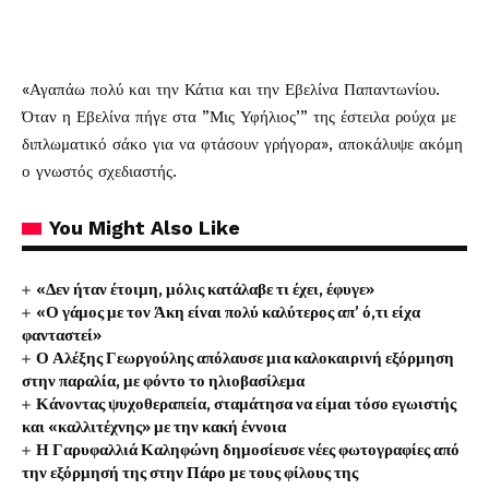
«Αγαπάω πολύ και την Κάτια και την Εβελίνα Παπαντωνίου.
Όταν η Εβελίνα πήγε στα ”Μις Υφήλιος’” της έστειλα ρούχα με
διπλωματικό σάκο για να φτάσουν γρήγορα», αποκάλυψε ακόμη
ο γνωστός σχεδιαστής.
You Might Also Like
«Δεν ήταν έτοιμη, μόλις κατάλαβε τι έχει, έφυγε»
«Ο γάμος με τον Άκη είναι πολύ καλύτερος απ’ ό,τι είχα
φανταστεί»
Ο Αλέξης Γεωργούλης απόλαυσε μια καλοκαιρινή εξόρμηση
στην παραλία, με φόντο το ηλιοβασίλεμα
Κάνοντας ψυχοθεραπεία, σταμάτησα να είμαι τόσο εγωιστής
και «καλλιτέχνης» με την κακή έννοια
Η Γαρυφαλλιά Καληφώνη δημοσίευσε νέες φωτογραφίες από
την εξόρμησή της στην Πάρο με τους φίλους της