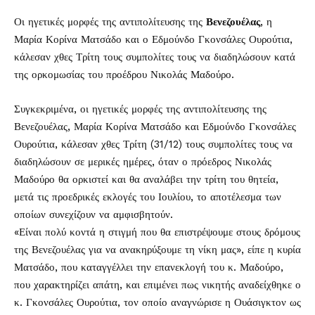
Οι ηγετικές μορφές της αντιπολίτευσης της
Βενεζουέλας
, η
Μαρία Κορίνα Ματσάδο και ο Εδμούνδο Γκονσάλες Ουρούτια,
κάλεσαν χθες Τρίτη τους συμπολίτες τους να διαδηλώσουν κατά
της ορκομωσίας του προέδρου Νικολάς Μαδούρο.
Συγκεκριμένα, οι ηγετικές μορφές της αντιπολίτευσης της
Βενεζουέλας, Μαρία Κορίνα Ματσάδο και Εδμούνδο Γκονσάλες
Ουρούτια, κάλεσαν χθες Τρίτη (31/12) τους συμπολίτες τους να
διαδηλώσουν σε μερικές ημέρες, όταν ο πρόεδρος Νικολάς
Μαδούρο θα ορκιστεί και θα αναλάβει την τρίτη του θητεία,
μετά τις προεδρικές εκλογές του Ιουλίου, το αποτέλεσμα των
οποίων συνεχίζουν να αμφισβητούν.
«Είναι πολύ κοντά η στιγμή που θα επιστρέψουμε στους δρόμους
της Βενεζουέλας για να ανακηρύξουμε τη νίκη μας», είπε η κυρία
Ματσάδο, που καταγγέλλει την επανεκλογή του κ. Μαδούρο,
που χαρακτηρίζει απάτη, και επιμένει πως νικητής αναδείχθηκε ο
κ. Γκονσάλες Ουρούτια, τον οποίο αναγνώρισε η Ουάσιγκτον ως