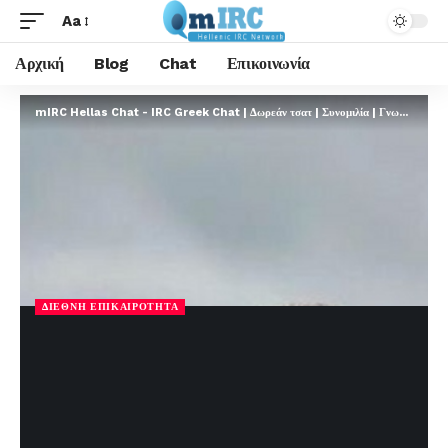
Aa
Αρχική
Blog
Chat
Επικοινωνία
mIRC Hellas Chat - IRC Greek Chat | Δωρεάν τσατ | Συνομιλία | Γνωριμίες | FREE
ΔΙΕΘΝΉ ΕΠΙΚΑΙΡΌΤΗΤΑ