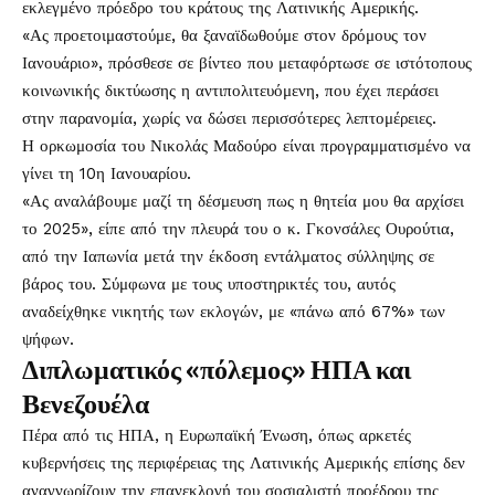
εκλεγμένο πρόεδρο του κράτους της Λατινικής Αμερικής.
«Ας προετοιμαστούμε, θα ξαναϊδωθούμε στον δρόμους τον
Ιανουάριο», πρόσθεσε σε βίντεο που μεταφόρτωσε σε ιστότοπους
κοινωνικής δικτύωσης η αντιπολιτευόμενη, που έχει περάσει
στην παρανομία, χωρίς να δώσει περισσότερες λεπτομέρειες.
Η ορκωμοσία του Νικολάς Μαδούρο είναι προγραμματισμένο να
γίνει τη 10η Ιανουαρίου.
«Ας αναλάβουμε μαζί τη δέσμευση πως η θητεία μου θα αρχίσει
το 2025», είπε από την πλευρά του ο κ. Γκονσάλες Ουρούτια,
από την Ιαπωνία μετά την έκδοση εντάλματος σύλληψης σε
βάρος του. Σύμφωνα με τους υποστηρικτές του, αυτός
αναδείχθηκε νικητής των εκλογών, με «πάνω από 67%» των
ψήφων.
Διπλωματικός «πόλεμος» ΗΠΑ και
Βενεζουέλα
Πέρα από τις ΗΠΑ, η Ευρωπαϊκή Ένωση, όπως αρκετές
κυβερνήσεις της περιφέρειας της Λατινικής Αμερικής επίσης δεν
αναγνωρίζουν την επανεκλογή του σοσιαλιστή προέδρου της