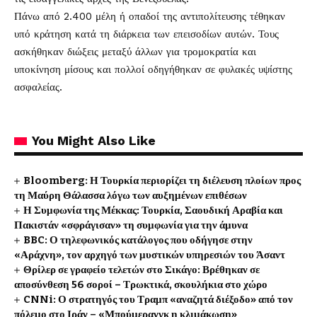
Πάνω από 2.400 μέλη ή οπαδοί της αντιπολίτευσης τέθηκαν
υπό κράτηση κατά τη διάρκεια των επεισοδίων αυτών. Τους
ασκήθηκαν διώξεις μεταξύ άλλων για τρομοκρατία και
υποκίνηση μίσους και πολλοί οδηγήθηκαν σε φυλακές υψίστης
ασφαλείας.
You Might Also Like
Bloomberg: Η Τουρκία περιορίζει τη διέλευση πλοίων προς
τη Μαύρη Θάλασσα λόγω των αυξημένων επιθέσων
Η Συμφωνία της Μέκκας: Τουρκία, Σαουδική Αραβία και
Πακιστάν «σφράγισαν» τη συμφωνία για την άμυνα
BBC: Ο τηλεφωνικός κατάλογος που οδήγησε στην
«Αράχνη», τον αρχηγό των μυστικών υπηρεσιών του Άσαντ
Θρίλερ σε γραφείο τελετών στο Σικάγο: Βρέθηκαν σε
αποσύνθεση 56 σοροί – Τρωκτικά, σκουλήκια στο χώρο
CNNi: Ο στρατηγός του Τραμπ «αναζητά διέξοδο» από τον
πόλεμο στο Ιράν – «Μπούμερανγκ η κλιμάκωση»