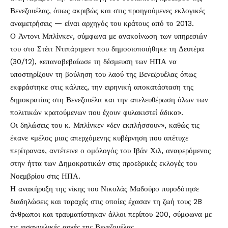
Βενεζουέλας, όπως ακριβώς και στις προηγούμενες εκλογικές
αναμετρήσεις — είναι αρχηγός του κράτους από το 2013.
Ο Άντονι Μπλίνκεν, σύμφωνα με ανακοίνωση των υπηρεσιών
του στο Στέιτ Ντιπάρτμεντ που δημοσιοποιήθηκε τη Δευτέρα
(30/12), «επαναβεβαίωσε τη δέσμευση των ΗΠΑ να
υποστηρίξουν τη βούληση του λαού της Βενεζουέλας όπως
εκφράστηκε στις κάλπες, την ειρηνική αποκατάσταση της
δημοκρατίας στη Βενεζουέλα και την απελευθέρωση όλων των
πολιτικών κρατούμενων που έχουν φυλακιστεί άδικα».
Οι δηλώσεις του κ. Μπλίνκεν «δεν εκπλήσσουν», καθώς τις
έκανε «μέλος μιας απερχόμενης κυβέρνηση που απέτυχε
περίτρανα», αντέτεινε ο ομόλογός του Ιβάν Χιλ, αναφερόμενος
στην ήττα των Δημοκρατικών στις προεδρικές εκλογές του
Νοεμβρίου στις ΗΠΑ.
Η ανακήρυξη της νίκης του Νικολάς Μαδούρο πυροδότησε
διαδηλώσεις και ταραχές στις οποίες έχασαν τη ζωή τους 28
άνθρωποι και τραυματίστηκαν άλλοι περίπου 200, σύμφωνα με
τις εισαγγελικές αρχές της Βενεζουέλας.