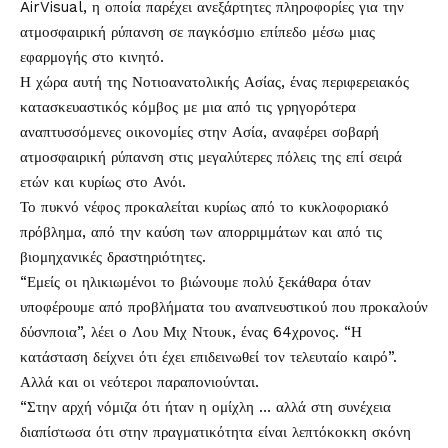
AirVisual, η οποία παρέχει ανεξάρτητες πληροφορίες για την
ατμοσφαιρική ρύπανση σε παγκόσμιο επίπεδο μέσω μιας
εφαρμογής στο κινητό.
Η χώρα αυτή της Νοτιοανατολικής Ασίας, ένας περιφερειακός
κατασκευαστικός κόμβος με μια από τις γρηγορότερα
αναπτυσσόμενες οικονομίες στην Ασία, αναφέρει σοβαρή
ατμοσφαιρική ρύπανση στις μεγαλύτερες πόλεις της επί σειρά
ετών και κυρίως στο Ανόι.
Το πυκνό νέφος προκαλείται κυρίως από το κυκλοφοριακό
πρόβλημα, από την καύση των απορριμμάτων και από τις
βιομηχανικές δραστηριότητες.
“Εμείς οι ηλικιωμένοι το βιώνουμε πολύ ξεκάθαρα όταν
υποφέρουμε από προβλήματα του αναπνευστικού που προκαλούν
δύσνποια”, λέει ο Λου Μιχ Ντουκ, ένας 64χρονος. “Η
κατάσταση δείχνει ότι έχει επιδεινωθεί τον τελευταίο καιρό”.
Αλλά και οι νεότεροι παραπονιούνται.
“Στην αρχή νόμιζα ότι ήταν η ομίχλη … αλλά στη συνέχεια
διαπίστωσα ότι στην πραγματικότητα είναι λεπτόκοκκη σκόνη