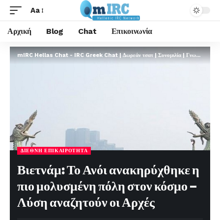
Aa
Αρχική
Blog
Chat
Επικοινωνία
mIRC Hellas Chat - IRC Greek Chat | Δωρεάν τσατ | Συνομιλία | Γνωριμίες | FREE
ΔΙΕΘΝΉ ΕΠΙΚΑΙΡΌΤΗΤΑ
Βιετνάμ: Το Ανόι ανακηρύχθηκε η
πιο μολυσμένη πόλη στον κόσμο –
Λύση αναζητούν οι Αρχές