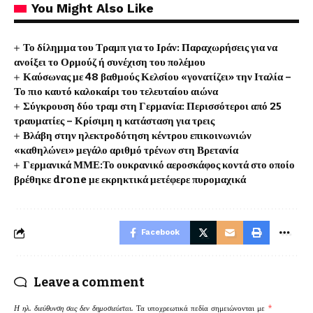
You Might Also Like
Το δίλημμα του Τραμπ για το Ιράν: Παραχωρήσεις για να
ανοίξει το Ορμούζ ή συνέχιση του πολέμου
Καύσωνας με 48 βαθμούς Κελσίου «γονατίζει» την Ιταλία –
Το πιο καυτό καλοκαίρι του τελευταίου αιώνα
Σύγκρουση δύο τραμ στη Γερμανία: Περισσότεροι από 25
τραυματίες – Κρίσιμη η κατάσταση για τρεις
Βλάβη στην ηλεκτροδότηση κέντρου επικοινωνιών
«καθηλώνει» μεγάλο αριθμό τρένων στη Βρετανία
Γερμανικά ΜΜΕ:Το ουκρανικό αεροσκάφος κοντά στο οποίο
βρέθηκε drone με εκρηκτικά μετέφερε πυρομαχικά
Facebook
Leave a comment
Η ηλ. διεύθυνση σας δεν δημοσιεύεται.
Τα υποχρεωτικά πεδία σημειώνονται με
*