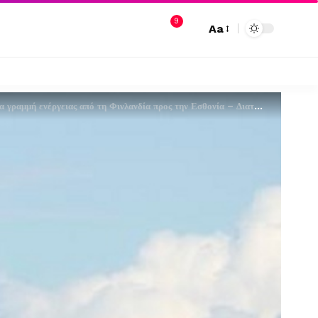
9
Aa
αμμή ενέργειας από τη Φινλανδία προς την Εσθονία – Διατάχθηκε έρευνα