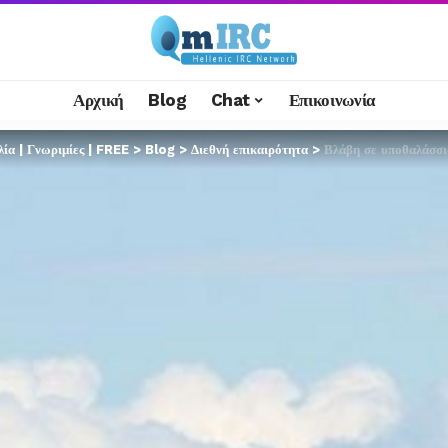
Αρχική
Blog
Chat
Επικοινωνία
α | Γνωριμίες | FREE
>
Blog
>
Διεθνή επικαιρότητα
>
Βλάβη σε υποθαλάσσια γρ