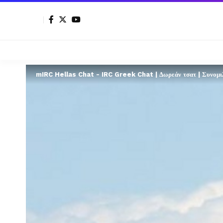
mIRC Hellas Chat - IRC Greek Chat | Δωρεάν τσατ | Συνομιλί