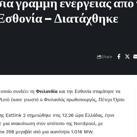
ια γραμμή ενέργειας από
 Εσθονία – Διατάχθηκε
Share
 οποίο συνδέει τη
Φινλανδία
και την Εσθονία σταμάτησε να
. Αυτό έκανε γνωστό ο Φινλανδός πρωθυπουργός, Πέτερι Όρπο
ς Estlink 2 σημειώθηκε στις 12.26 ώρα Ελλάδας, έγινε
σε μια ανακοίνωση στον ιστότοπο της Nordpool, με
στα 358 μεγαβάτ από μια ικανότητα 1.016 MW.