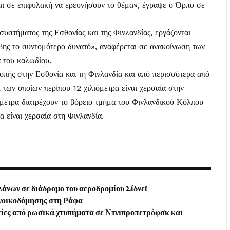
αι σε επιφυλακή να ερευνήσουν το θέμα», έγραψε ο Όρπο σε
 συστήματος της Εσθονίας και της Φινλανδίας, εργάζονται
άβης το συντομότερο δυνατό», αναφέρεται σε ανακοίνωση των
α του καλωδίου.
οπής στην Εσθονία και τη Φινλανδία και από περισσότερα από
των οποίων περίπου 12 χιλιόμετρα είναι χερσαία στην
όμετρα διατρέχουν το βόρειο τμήμα του Φινλανδικού Κόλπου
α είναι χερσαία στη Φινλανδία.
άνων σε διάδρομο του αεροδρομίου Σίδνεϊ
ανοικοδόμησης στη Ράφα
τίες από ρωσικά χτυπήματα σε Ντνιπροπετρόφσκ και