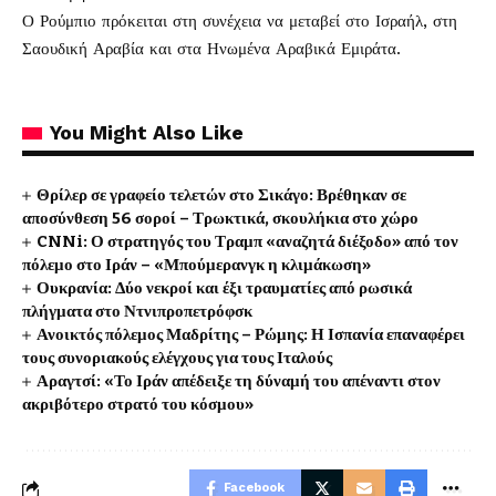
Ο Ρούμπιο πρόκειται στη συνέχεια να μεταβεί στο Ισραήλ, στη
Σαουδική Αραβία και στα Ηνωμένα Αραβικά Εμιράτα.
You Might Also Like
Θρίλερ σε γραφείο τελετών στο Σικάγο: Βρέθηκαν σε
αποσύνθεση 56 σοροί – Τρωκτικά, σκουλήκια στο χώρο
CNNi: Ο στρατηγός του Τραμπ «αναζητά διέξοδο» από τον
πόλεμο στο Ιράν – «Μπούμερανγκ η κλιμάκωση»
Ουκρανία: Δύο νεκροί και έξι τραυματίες από ρωσικά
πλήγματα στο Ντνιπροπετρόφσκ
Ανοικτός πόλεμος Μαδρίτης – Ρώμης: Η Ισπανία επαναφέρει
τους συνοριακούς ελέγχους για τους Ιταλούς
Αραγτσί: «Το Ιράν απέδειξε τη δύναμή του απέναντι στον
ακριβότερο στρατό του κόσμου»
Facebook