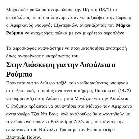
Μηχανικό πρόβλημα αντιμετώπισε την Πέμπτη (13/2) το
αεροσκάφος με το οποίο αναμενόταν να ταξιδέψει στην Ευρώπη
ο Αμερικανός υπουργός Εξωτερικών, αναγκάζοντας τον
Μάρκο
Ρούμπιο
να αναχωρήσει τελικά με ένα μικρότερο αεροπλάνο.
Το αεροσκάφος αναγκάστηκε να πραγματοποιήσει αναστροφή
όπως ανακοίνωσε η εκπρόσωπός του.
Στην Διάσκεψη για την Ασφάλεια ο
Ρούμπιο
Πρόκειται για το δεύτερο ταξίδι του νεοδιορισθέντος υπουργού
στο εξωτερικό, ο οποίος αναμένεται σήμερα, Παρασκευή (14/2)
να συμμετάσχει στη Διάσκεψη του Μονάχου για την Ασφάλεια.
Ο Ρούμπιο πρόκειται να συναντήσει στο Μόναχο τον Αμερικανό
αντιπρόεδρο Τζέι Ντι Βανς, ενώ ακολούθως θα συναντηθούν με
τον Ουκρανό πρόεδρο Βολοντίμιρ Ζελένσκι, με «φόντο» την
επικοινωνία του Ντόναλντ Τραμπ με τον Ρώσο πρόεδρο
Βλαντιμίρ Πούτιν.