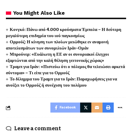
You Might Also Like
Κονγκό: Πάνω από 4.000 κρούσματα Έμπολα – Η δεύτερη
μεγαλύτερη επιδημία του ιού παγκοσμίως
Ορμούζ: Η κίνηση των πλοίων μειώθηκε εν αναμονή
αποτελεσμάτων των συνομιλιών Ιράν-Ομάν
Μπρούνερ: «Ευάλωτη η ΕΕ αν οι συνοριακοί έλεγχοι
εξαρτώνται από την καλή θέληση γειτονικής χώρας»
Τραμπ για Ιράν: «Πιστεύω ότι ο πόλεμος θα τελειώσει αρκετά
σύντομα» – Τι είπε για το Ορμούζ
Το δίλημμα του Τραμπ για το Ιράν: Παραχωρήσεις για να
ανοίξει το Ορμούζ ή συνέχιση του πολέμου
Facebook
Leave a comment