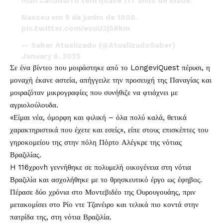
Inah Canabarro tem quase 117 anos de idade.
Nasceu em 9 de junho de 1908.
pic.twitter.com/esuU2j58km
— Saber Atualizado (@AtualizadoSaber)
January 6, 2025
Σε ένα βίντεο που μοιράστηκε από το LongeviQuest πέρυσι, η
μοναχή έκανε αστεία, απήγγειλε την προσευχή της Παναγίας και
μοιραζόταν μικρογραφίες που συνήθιζε να φτιάχνει με
αγριολούλουδα.
«Είμαι νέα, όμορφη και φιλική – όλα πολύ καλά, θετικά
χαρακτηριστικά που έχετε και εσείς», είπε στους επισκέπτες του
γηροκομείου της στην πόλη Πόρτο Αλέγκρε της νότιας
Βραζιλίας.
H 116χρονh γεννήθηκε σε πολυμελή οικογένεια στη νότια
Βραζιλία και ασχολήθηκε με το θρησκευτικό έργο ως έφηβος.
Πέρασε δύο χρόνια στο Μοντεβιδέο της Ουρουγουάης, πριν
μετακομίσει στο Ρίο ντε Τζανέιρο και τελικά πιο κοντά στην
πατρίδα της, στη νότια Βραζιλία.