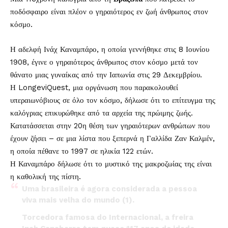
ποδόσφαιρο είναι πλέον ο γηραιότερος εν ζωή άνθρωπος στον
κόσμο.
Η αδελφή Ινάχ Καναμπάρο, η οποία γεννήθηκε στις 8 Ιουνίου
1908, έγινε ο γηραιότερος άνθρωπος στον κόσμο μετά τον
θάνατο μιας γυναίκας από την Ιαπωνία στις 29 Δεκεμβρίου.
Η LongeviQuest, μια οργάνωση που παρακολουθεί
υπεραιωνόβιους σε όλο τον κόσμο, δήλωσε ότι το επίτευγμα της
καλόγριας επικυρώθηκε από τα αρχεία της πρώιμης ζωής.
Κατατάσσεται στην 20η θέση των γηραιότερων ανθρώπων που
έχουν ζήσει – σε μια λίστα που ξεπερνά η Γαλλίδα Ζαν Καλμέν,
η οποία πέθανε το 1997 σε ηλικία 122 ετών.
Η Καναμπάρο δήλωσε ότι το μυστικό της μακροζωίας της είναι
η καθολική της πίστη.
Uma brasileira é agora considerada a pessoa
viva mais velha do mundo (1).
Torcedora famosa do Internacional, a freira