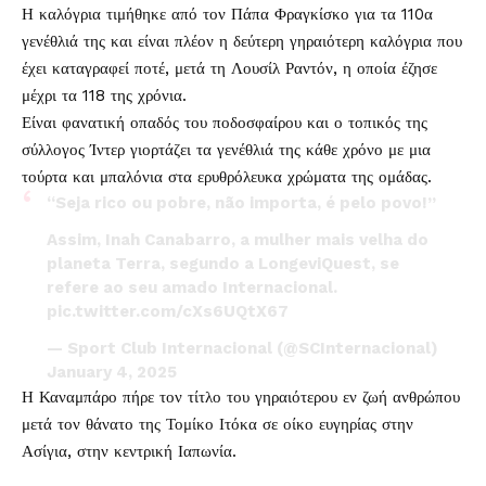
Η καλόγρια τιμήθηκε από τον Πάπα Φραγκίσκο για τα 110α
γενέθλιά της και είναι πλέον η δεύτερη γηραιότερη καλόγρια που
έχει καταγραφεί ποτέ, μετά τη Λουσίλ Ραντόν, η οποία έζησε
μέχρι τα 118 της χρόνια.
Είναι φανατική οπαδός του ποδοσφαίρου και ο τοπικός της
σύλλογος Ίντερ γιορτάζει τα γενέθλιά της κάθε χρόνο με μια
τούρτα και μπαλόνια στα ερυθρόλευκα χρώματα της ομάδας.
“Seja rico ou pobre, não importa, é pelo povo!”
Assim, Inah Canabarro, a mulher mais velha do
planeta Terra, segundo a LongeviQuest, se
refere ao seu amado Internacional.
pic.twitter.com/cXs6UQtX67
— Sport Club Internacional (@SCInternacional)
January 4, 2025
Η Καναμπάρο πήρε τον τίτλο του γηραιότερου εν ζωή ανθρώπου
μετά τον θάνατο της Τομίκο Ιτόκα σε οίκο ευγηρίας στην
Ασίγια, στην κεντρική Ιαπωνία.