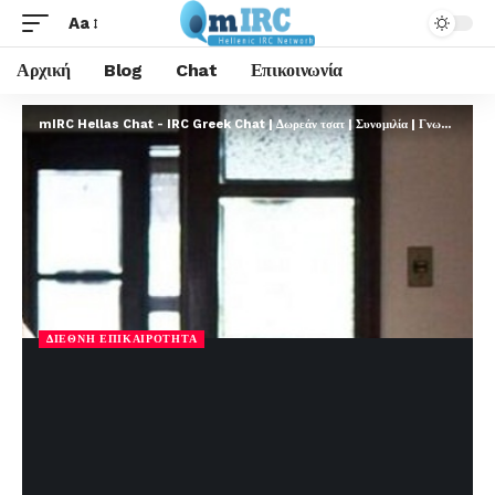
Aa
Αρχική
Blog
Chat
Επικοινωνία
mIRC Hellas Chat - IRC Greek Chat | Δωρεάν τσατ | Συνομιλία | Γνωριμίες | FREE
ΔΙΕΘΝΉ ΕΠΙΚΑΙΡΌΤΗΤΑ