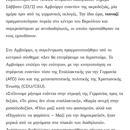
Σάββατο (22/2) στο Αμβούργο εναντίον της ακροδεξιάς, μία
ημέρα πριν από τις γερμανικές εκλογές. Την ίδια ώρα,
νεοναζί
πραγματοποίησαν πορεία στο κέντρο του Βερολίνου και
συγκρούστηκαν με αντιδιαδηλωτές, οι οποίοι προσπάθησαν να
τους εμποδίσουν.
Στο Αμβούργο, η συγκέντρωση πραγματοποιήθηκε υπό το
κεντρικό σύνθημα: «Δεν θα επιτρέψουμε να διχαστούμε. Το
Αμβούργο επιλέγει την ενότητα», με την κινητοποίηση να
στρέφεται εναντίον τόσο της Εναλλακτικής για την Γερμανία
(AfD) όσο και της μεταναστευτικής πολιτικής της Χριστιανικής
Ένωσης (CDU/CSU).
«Στέλνουμε μήνυμα ενάντια στην στροφή της Γερμανίας προς τα
δεξιά», «Το μίσος δεν είναι εναλλακτική», «Καμία ανοχή στην
μισαλλοδοξία», «Όλοι μαζί κατά του φασισμού», αλλά και
«Πηγαίνετε να ψηφίσετε – Μαζί για την δημοκρατία!», ήταν
μερικά από τα μηνύματα στα πλακάτ των διαδηλωτών.
Αντίστοιχες διαδηλώσεις πραγματοποιήθηκαν σήμερα και σε