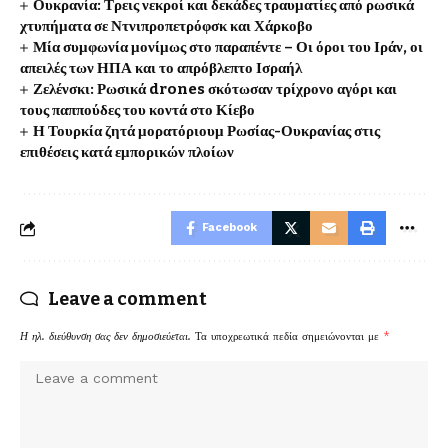
Ουκρανία: Τρεις νεκροί και δεκάδες τραυματίες από ρωσικά
χτυπήματα σε Ντνιπροπετρόφσκ και Χάρκοβο
Μία συμφωνία μονίμως στο παραπέντε – Οι όροι του Ιράν, οι
απειλές των ΗΠΑ και το απρόβλεπτο Ισραήλ
Ζελένσκι: Ρωσικά drones σκότωσαν τρίχρονο αγόρι και
τους παππούδες του κοντά στο Κίεβο
Η Τουρκία ζητά μορατόριουμ Ρωσίας-Ουκρανίας στις
επιθέσεις κατά εμπορικών πλοίων
Facebook
Leave a comment
Η ηλ. διεύθυνση σας δεν δημοσιεύεται.
Τα υποχρεωτικά πεδία σημειώνονται με
*