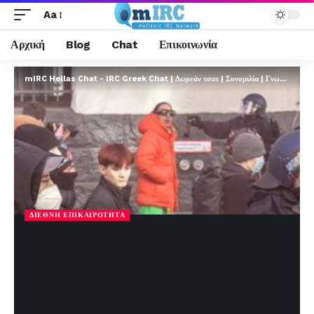
Aa
Αρχική
Blog
Chat
Επικοινωνία
mIRC Hellas Chat - IRC Greek Chat | Δωρεάν τσατ | Συνομιλία | Γνωριμίες | FREE
ΔΙΕΘΝΉ ΕΠΙΚΑΙΡΌΤΗΤΑ