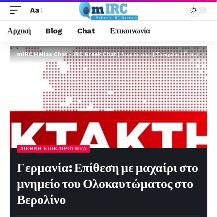
Aa
Αρχική
Blog
Chat
Επικοινωνία
mIRC Hellas Chat - IRC Greek Chat | Δωρεάν τσατ | Συνομιλία | Γνωριμίες | FREE
ΔΙΕΘΝΉ ΕΠΙΚΑΙΡΌΤΗΤΑ
Γερμανία: Επίθεση με μαχαίρι στο
μνημείο του Ολοκαυτώματος στο
Βερολίνο