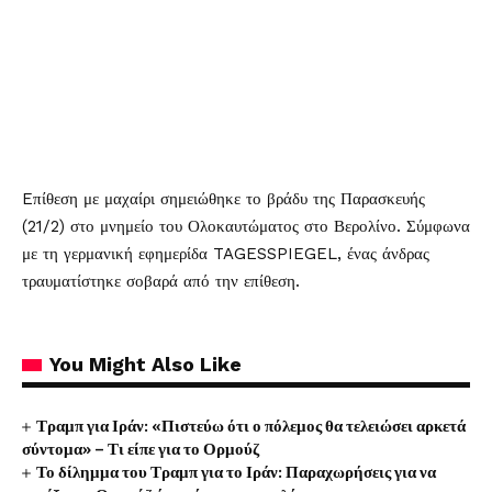
Eπίθεση με μαχαίρι σημειώθηκε το βράδυ της Παρασκευής
(21/2) στο μνημείο του Ολοκαυτώματος στο Βερολίνο. Σύμφωνα
με τη γερμανική εφημερίδα TAGESSPIEGEL, ένας άνδρας
τραυματίστηκε σοβαρά από την επίθεση.
You Might Also Like
Τραμπ για Ιράν: «Πιστεύω ότι ο πόλεμος θα τελειώσει αρκετά
σύντομα» – Τι είπε για το Ορμούζ
Το δίλημμα του Τραμπ για το Ιράν: Παραχωρήσεις για να