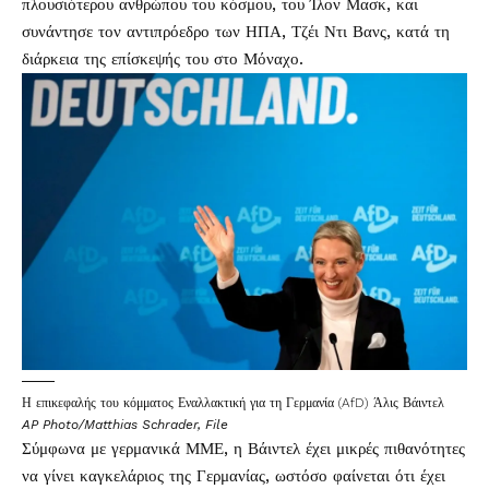
πλουσιότερου ανθρώπου του κόσμου, του Ίλον Μασκ, και
συνάντησε τον αντιπρόεδρο των ΗΠΑ, Τζέι Ντι Βανς, κατά τη
διάρκεια της επίσκεψής του στο Μόναχο.
Η επικεφαλής του κόμματος Εναλλακτική για τη Γερμανία (AfD) Άλις Βάιντελ
AP Photo/Matthias Schrader, File
Σύμφωνα με γερμανικά ΜΜΕ, η Βάιντελ έχει μικρές πιθανότητες
να γίνει καγκελάριος της Γερμανίας, ωστόσο φαίνεται ότι έχει