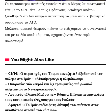
Οι περισσότεροι αναλυτές πιστεύουν ότι ο Μερτς θα συνεργαστεί
είτε με το SPD είτε με τους Πράσινους -ιδιαίτερα αφότου
ξεκαθάρισε ότι δεν υπάρχει περίπτωση να μπει στον κυβερνητικό
συνασπισμό το ΑfD.
Μάλιστα, αρκετοί θεωρούν πιθανό το ενδεχόμενο να συνεργαστεί
και με τα δύο αυτά κόμματα, σχηματίζοντας έναν ευρύ
συνασπισμό.
You Might Also Like
CNNi: Ο στρατηγός του Τραμπ «αναζητά διέξοδο» από τον
πόλεμο στο Ιράν – «Μπούμερανγκ η κλιμάκωση»
Ουκρανία: Δύο νεκροί και έξι τραυματίες από ρωσικά
πλήγματα στο Ντνιπροπετρόφσκ
Ανοικτός πόλεμος Μαδρίτης – Ρώμης: Η Ισπανία επαναφέρει
τους συνοριακούς ελέγχους για τους Ιταλούς
Αραγτσί: «Το Ιράν απέδειξε τη δύναμή του απέναντι στον
ακριβότερο στρατό του κόσμου»