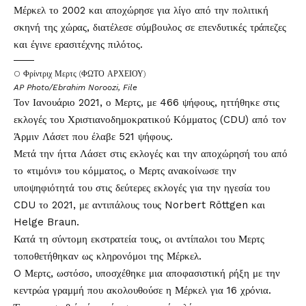
Μέρκελ το 2002 και αποχώρησε για λίγο από την πολιτική
σκηνή της χώρας, διατέλεσε σύμβουλος σε επενδυτικές τράπεζες
και έγινε ερασιτέχνης πιλότος.
O Φρίντριχ Μερτς (ΦΩΤΟ ΑΡΧΕΙΟΥ)
AP Photo/Ebrahim Noroozi, File
Τον Ιανουάριο 2021, ο Μερτς, με 466 ψήφους, ηττήθηκε στις
εκλογές του Χριστιανοδημοκρατικού Κόμματος (CDU) από τον
Άρμιν Λάσετ που έλαβε 521 ψήφους.
Μετά την ήττα Λάσετ στις εκλογές και την αποχώρησή του από
το «τιμόνι» του κόμματος, ο Μερτς ανακοίνωσε την
υποψηφιότητά του στις δεύτερες εκλογές για την ηγεσία του
CDU το 2021, με αντιπάλους τους Norbert Röttgen και
Helge Braun.
Κατά τη σύντομη εκστρατεία τους, οι αντίπαλοι του Μερτς
τοποθετήθηκαν ως κληρονόμοι της Μέρκελ.
O Μερτς, ωστόσο, υποσχέθηκε μια αποφασιστική ρήξη με την
κεντρώα γραμμή που ακολουθούσε η Μέρκελ για 16 χρόνια.