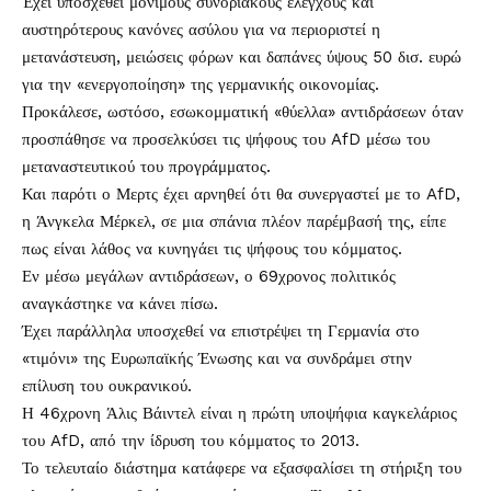
Έχει υποσχεθεί μόνιμούς συνοριακούς ελέγχους και
αυστηρότερους κανόνες ασύλου για να περιοριστεί η
μετανάστευση, μειώσεις φόρων και δαπάνες ύψους 50 δισ. ευρώ
για την «ενεργοποίηση» της γερμανικής οικονομίας.
Προκάλεσε, ωστόσο, εσωκομματική «θύελλα» αντιδράσεων όταν
προσπάθησε να προσελκύσει τις ψήφους του AfD μέσω του
μεταναστευτικού του προγράμματος.
Και παρότι ο Μερτς έχει αρνηθεί ότι θα συνεργαστεί με το AfD,
η Άνγκελα Μέρκελ, σε μια σπάνια πλέον παρέμβασή της, είπε
πως είναι λάθος να κυνηγάει τις ψήφους του κόμματος.
Εν μέσω μεγάλων αντιδράσεων, ο 69χρονος πολιτικός
αναγκάστηκε να κάνει πίσω.
Έχει παράλληλα υποσχεθεί να επιστρέψει τη Γερμανία στο
«τιμόνι» της Ευρωπαϊκής Ένωσης και να συνδράμει στην
επίλυση του ουκρανικού.
Η 46χρονη Άλις Βάιντελ είναι η πρώτη υποψήφια καγκελάριος
του AfD, από την ίδρυση του κόμματος το 2013.
Το τελευταίο διάστημα κατάφερε να εξασφαλίσει τη στήριξη του