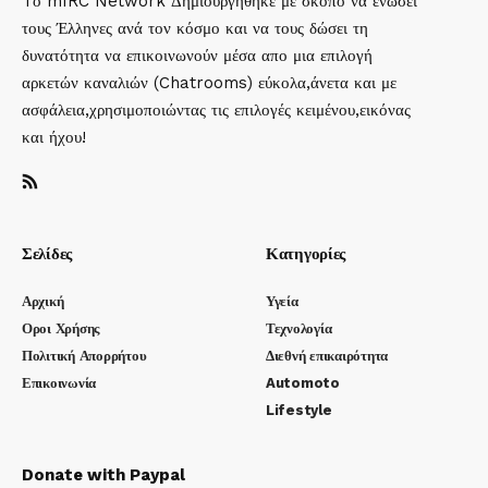
Tο mIRC Network Δημιουργήθηκε με σκοπό να ενώσει
τους Έλληνες ανά τον κόσμο και να τους δώσει τη
δυνατότητα να επικοινωνούν μέσα απο μια επιλογή
αρκετών καναλιών (Chatrooms) εύκολα,άνετα και με
ασφάλεια,χρησιμοποιώντας τις επιλογές κειμένου,εικόνας
και ήχου!
Σελίδες
Κατηγορίες
Αρχική
Υγεία
Οροι Χρήσης
Τεχνολογία
Πολιτική Απορρήτου
Διεθνή επικαιρότητα
Επικοινωνία
Automoto
Lifestyle
Donate with Paypal