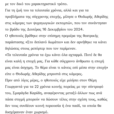
με τον δικό του χαρακτηριστικό τρόπο.
Για τη ζωή του τα τελευταία χρόνια, αλλά και για τα
προβλήματα της σύγχρονης εποχής, μίλησε ο Θοδωρής Αθερίδης
στις κάμερες των ψυχαγωγικών εκπομπών, που τον συνάντησαν
το βράδυ της Δευτέρας 16 Δεκεμβρίου του 2024.
Ο ηθοποιός βρέθηκε στην επίσημη πρεμιέρα της θεατρικής
παράστασης «Στο διπλανό δωμάτιο» και δεν αρνήθηκε να κάνει
δηλώσεις στους ρεπόρτερ που τον περίμεναν.
«Τα τελευταία χρόνια τα έχω κάνει όλα αχταρμά. Ποτέ δε θα
είναι καλή η εποχή μας. Για κάθε σύγχρονο άνθρωπο η εποχή
μας είναι άσχημη. Το θέμα είναι τι κάνεις εσύ μέσα στην εποχή»
είπε ο Θοδωρής Αθερίδης μπροστά στις κάμερες.
Πριν από λίγες μέρες, ο ηθοποιός είχε μιλήσει στον Θέμη
Γεωργαντά για τα 22 χρόνια κοινής πορείας με την σύντροφό
του, Σμαράγδα Καρύδη, αναφέροντας μεταξύ άλλων πως ανά
πάσα στιγμή μπορούν να δώσουν τέλος στην σχέση τους, καθώς
δεν τους συνδέουν κοινή περιουσία ή ένα παιδί, τα οποία θα
δυσχέραιναν έναν χωρισμό.