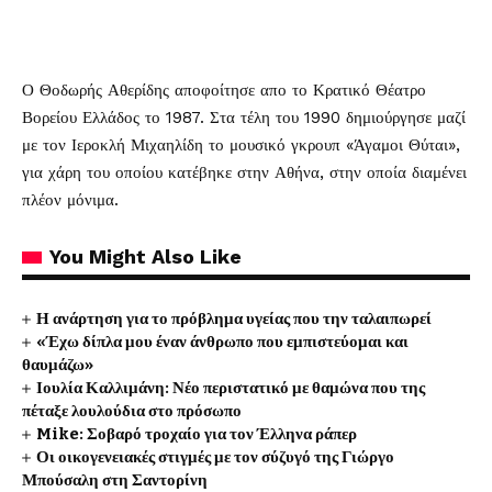
Ο Θοδωρής Αθερίδης αποφοίτησε απο το Κρατικό Θέατρο
Βορείου Ελλάδος το 1987. Στα τέλη του 1990 δημιούργησε μαζί
με τον Ιεροκλή Μιχαηλίδη το μουσικό γκρουπ «Άγαμοι Θύται»,
για χάρη του οποίου κατέβηκε στην Αθήνα, στην οποία διαμένει
πλέον μόνιμα.
You Might Also Like
Η ανάρτηση για το πρόβλημα υγείας που την ταλαιπωρεί
«Έχω δίπλα μου έναν άνθρωπο που εμπιστεύομαι και
θαυμάζω»
Ιουλία Καλλιμάνη: Νέο περιστατικό με θαμώνα που της
πέταξε λουλούδια στο πρόσωπο
Mike: Σοβαρό τροχαίο για τον Έλληνα ράπερ
Οι οικογενειακές στιγμές με τον σύζυγό της Γιώργο
Μπούσαλη στη Σαντορίνη