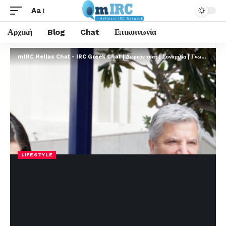
Aa
Αρχική
Blog
Chat
Επικοινωνία
mIRC Hellas Chat - IRC Greek Chat | Δωρεάν τσατ | Συνομιλία | Γνωριμίες | FREE
LIFESTYLE