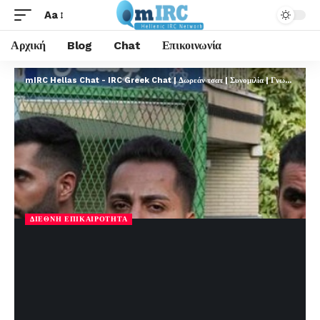
Aa
Αρχική
Blog
Chat
Επικοινωνία
mIRC Hellas Chat - IRC Greek Chat | Δωρεάν τσατ | Συνομιλία | Γνωριμίες | FREE
ΔΙΕΘΝΉ ΕΠΙΚΑΙΡΌΤΗΤΑ