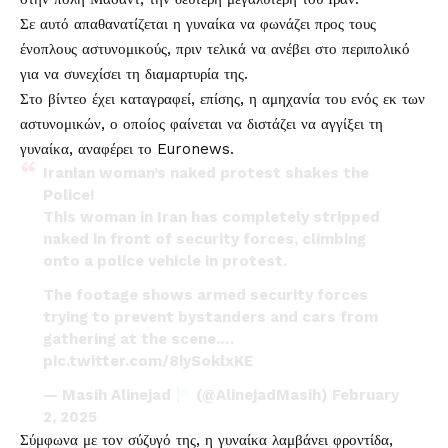
Σε αυτό απαθανατίζεται η γυναίκα να φωνάζει προς τους
ένοπλους αστυνομικούς, πριν τελικά να ανέβει στο περιπολικό
για να συνεχίσει τη διαμαρτυρία της.
Στο βίντεο έχει καταγραφεί, επίσης, η αμηχανία του ενός εκ των
αστυνομικών, ο οποίος φαίνεται να διστάζει να αγγίξει τη
γυναίκα, αναφέρει το Euronews.
Iranian woman’s naked protest shakes the
Police!
This woman in Iran has completely stripped
naked in front of security forces, climbing
onto a police vehicle in protest.
The footage shows armed security forces
trying to prevent bystanders and cars from
gathering at the scene.…
pic.twitter.com/8iySoklxKE
— Masih Alinejad
(@AlinejadMasih)
February
2, 2025
Σύμφωνα με τον σύζυγό της, η γυναίκα λαμβάνει φροντίδα,