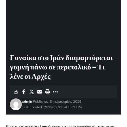
Γυναίκα στο Ιράν διαμαρτύρεται
γυμνή πάνω σε περιπολικό – Τι
λένε οι Αρχές
admin
Published 6 Φεβρουαρίου, 2025
Last updated: 2025/02/06 at 8:32 ΠΜ
Βίντεο καταγράφει
Ιρανή
γυναίκα να ξεγυμνώνεται στη μέση