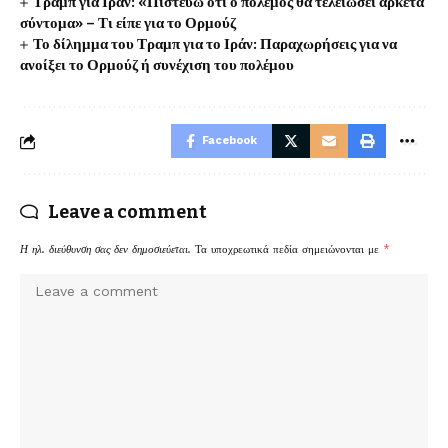
Τραμπ για Ιράν: «Πιστεύω ότι ο πόλεμος θα τελειώσει αρκετά
σύντομα» – Τι είπε για το Ορμούζ
Το δίλημμα του Τραμπ για το Ιράν: Παραχωρήσεις για να
ανοίξει το Ορμούζ ή συνέχιση του πολέμου
Facebook
Leave a comment
Η ηλ. διεύθυνση σας δεν δημοσιεύεται.
Τα υποχρεωτικά πεδία σημειώνονται με
*