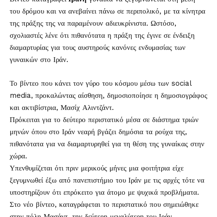
του δρόμου και να ανεβαίνει πάνω σε περιπολικό, με τα κίνητρα
της πράξης της να παραμένουν αδιευκρίνιστα. Ωστόσο,
σχολιαστές λένε ότι πιθανότατα η πράξη της έγινε σε ένδειξη
διαμαρτυρίας για τους αυστηρούς κανόνες ενδυμασίας των
γυναικών στο Ιράν.
Το βίντεο που κάνει τον γύρο του κόσμου μέσω των social
media, προκαλώντας αίσθηση, δημοσιοποίησε η δημοσιογράφος
και ακτιβίστρια, Μασίχ Αλιντζάντ.
Πρόκειται για το δεύτερο περιστατικό μέσα σε διάστημα τριών
μηνών όπου στο Ιράν νεαρή βγάζει δημόσια τα ρούχα της,
πιθανότατα για να διαμαρτυρηθεί για τη θέση της γυναίκας στην
χώρα.
Υπενθυμίζεται ότι πριν μερικούς μήνες μια φοιτήτρια είχε
ξεγυμνωθεί έξω από πανεπιστήμιο του Ιράν με τις αρχές τότε να
υποστηρίζουν ότι επρόκειτο για άτομο με ψυχικά προβλήματα.
Στο νέο βίντεο, καταγράφεται το περιστατικό που σημειώθηκε
στην πόλη Μασάντ, την δεύτερη μεγαλύτερη του Ιράν.