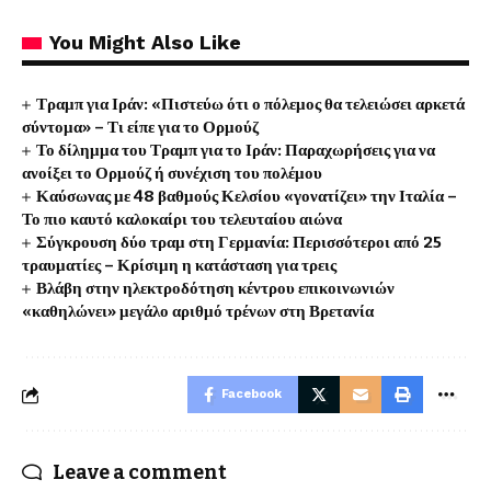
You Might Also Like
Τραμπ για Ιράν: «Πιστεύω ότι ο πόλεμος θα τελειώσει αρκετά
σύντομα» – Τι είπε για το Ορμούζ
Το δίλημμα του Τραμπ για το Ιράν: Παραχωρήσεις για να
ανοίξει το Ορμούζ ή συνέχιση του πολέμου
Καύσωνας με 48 βαθμούς Κελσίου «γονατίζει» την Ιταλία –
Το πιο καυτό καλοκαίρι του τελευταίου αιώνα
Σύγκρουση δύο τραμ στη Γερμανία: Περισσότεροι από 25
τραυματίες – Κρίσιμη η κατάσταση για τρεις
Βλάβη στην ηλεκτροδότηση κέντρου επικοινωνιών
«καθηλώνει» μεγάλο αριθμό τρένων στη Βρετανία
Facebook
Leave a comment