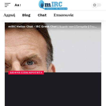
Aa
Αρχική
Blog
Chat
Επικοινωνία
mIRC Hellas Chat - IRC Greek Chat | Δωρεάν τσατ | Συνομιλία | Γνωριμίες | FREE
ΔΙΕΘΝΉ ΕΠΙΚΑΙΡΌΤΗΤΑ