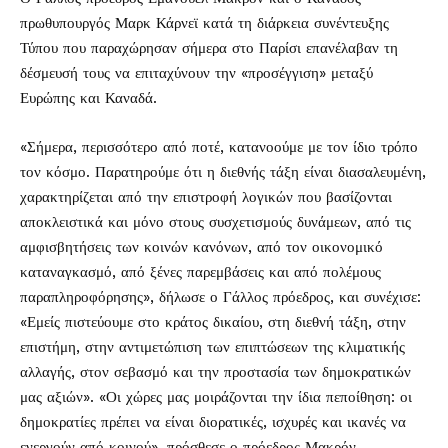
πρωθυπουργός Μαρκ Κάρνεϊ κατά τη διάρκεια συνέντευξης
Τύπου που παραχώρησαν σήμερα στο Παρίσι επανέλαβαν τη
δέσμευσή τους να επιταχύνουν την «προσέγγιση» μεταξύ
Ευρώπης και Καναδά.
«Σήμερα, περισσότερο από ποτέ, κατανοούμε με τον ίδιο τρόπο
τον κόσμο. Παρατηρούμε ότι η διεθνής τάξη είναι διασαλευμένη,
χαρακτηρίζεται από την επιστροφή λογικών που βασίζονται
αποκλειστικά και μόνο στους συσχετισμούς δυνάμεων, από τις
αμφισβητήσεις των κοινών κανόνων, από τον οικονομικό
καταναγκασμό, από ξένες παρεμβάσεις και από πολέμους
παραπληροφόρησης», δήλωσε ο Γάλλος πρόεδρος, και συνέχισε:
«Εμείς πιστεύουμε στο κράτος δικαίου, στη διεθνή τάξη, στην
επιστήμη, στην αντιμετώπιση των επιπτώσεων της κλιματικής
αλλαγής, στον σεβασμό και την προστασία των δημοκρατικών
μας αξιών». «Οι χώρες μας μοιράζονται την ίδια πεποίθηση: οι
δημοκρατίες πρέπει να είναι διορατικές, ισχυρές και ικανές να
ενεργούν από κοινού», πρόσθεσε ο πρόεδρος Μακρόν.