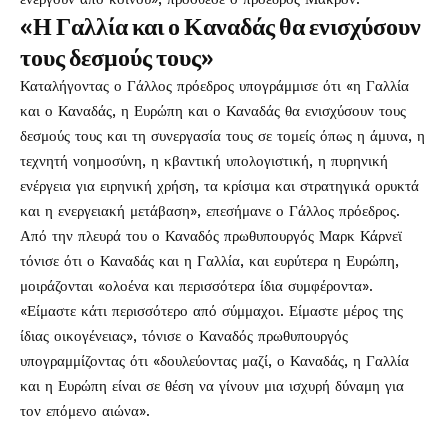
«Η Γαλλία και ο Καναδάς θα ενισχύσουν
τους δεσμούς τους»
Καταλήγοντας ο Γάλλος πρόεδρος υπογράμμισε ότι «η Γαλλία
και ο Καναδάς, η Ευρώπη και ο Καναδάς θα ενισχύσουν τους
δεσμούς τους και τη συνεργασία τους σε τομείς όπως η άμυνα, η
τεχνητή νοημοσύνη, η κβαντική υπολογιστική, η πυρηνική
ενέργεια για ειρηνική χρήση, τα κρίσιμα και στρατηγικά ορυκτά
και η ενεργειακή μετάβαση», επεσήμανε ο Γάλλος πρόεδρος.
Από την πλευρά του ο Καναδός πρωθυπουργός Μαρκ Κάρνεϊ
τόνισε ότι ο Καναδάς και η Γαλλία, και ευρύτερα η Ευρώπη,
μοιράζονται «ολοένα και περισσότερα ίδια συμφέροντα».
«Είμαστε κάτι περισσότερο από σύμμαχοι. Είμαστε μέρος της
ίδιας οικογένειας», τόνισε ο Καναδός πρωθυπουργός
υπογραμμίζοντας ότι «δουλεύοντας μαζί, ο Καναδάς, η Γαλλία
και η Ευρώπη είναι σε θέση να γίνουν μια ισχυρή δύναμη για
τον επόμενο αιώνα».