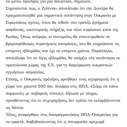
να μείνω πρόεδρος για μια δεκαετία», σημείωσε.
Σημειώνεται πως, ο Ζελένσκι αποκάλυψε ότι την Δευτέρα θα
πραγματοποιηθεί μια σημαντική συνάντηση στην Ουκρανία με
Ευρωπαίους ηγέτες, όπου θα τεθούν στο τραπέζι ζητήματα
ασφάλειας, οικονομικής στήριξης και νέων κυρώσεων κατά της
Ρωσίας. Όπως ανέφερε, οι συνομιλίες θα επικεντρωθούν σε
βραχυπρόθεσμες στρατηγικές αποφάσεις, που θα επηρεάσουν τις
επόμενες εβδομάδες και όχι τα επόμενα χρόνια. Παράλληλα,
αποκάλυψε ότι σε λίγες εβδομάδες θα υπάρξει νέα συνάντηση σε
πρωτεύουσα χώρας της Ε.Ε. για τη διαμόρφωση ουκρανικών
εγγυήσεων ασφαλείας.
Επίσης, ο Ουκρανός πρόεδρος αρνήθηκε τους ισχυρισμούς ότι η
χώρα του χρωστά 500 δισ. δολάρια στις ΗΠΑ. «Ξέρω να κάνω
συμφωνίες με σοβαρούς τύπους», δήλωσε με νόημα,
προσθέτοντας ότι οι επιχορηγήσεις δεν πρέπει να εκλαμβάνονται
ως δάνεια.
Τέλος, αναφέρθηκε στις διαπραγματεύσεις ΗΠΑ-Ουκρανίας για
τα ορυκτά, διαβεβαιώνοντας ότι η συνεργασία προχωρά