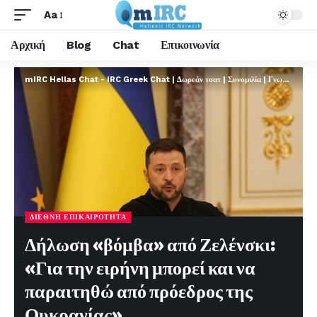
Aa
Αρχική
Blog
Chat
Επικοινωνία
mIRC Hellas Chat - IRC Greek Chat | Δωρεάν τσατ | Συνομιλία | Γνωριμίες | FREE
ΔΙΕΘΝΉ ΕΠΙΚΑΙΡΌΤΗΤΑ
Δήλωση «βόμβα» από Ζελένσκι:
«Για την ειρήνη μπορεί και να
παραιτηθώ από πρόεδρος της
Ουκρανίας»