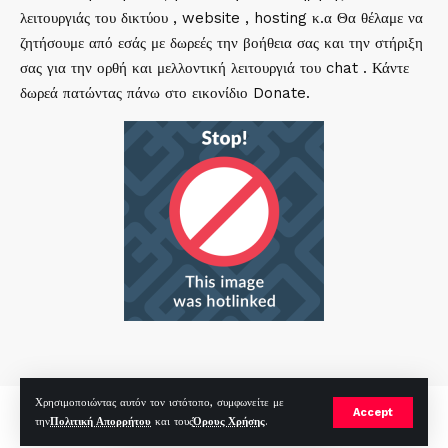
λειτουργιάς του δικτύου , website , hosting κ.α Θα θέλαμε να
ζητήσουμε από εσάς με δωρεές την βοήθεια σας και την στήριξη
σας για την ορθή και μελλοντική λειτουργιά του chat . Κάντε
δωρεά πατώντας πάνω στο εικονίδιο Donate.
Χρησιμοποιώντας αυτόν τον ιστότοπο, συμφωνείτε με
mirc.gr 2023 Copyright %year%, All Rights Reserved |
by
Sp
|
Accept
την
Πολιτική Απορρήτου
και τους
Όρους Χρήσης
.
Hosted by
RealHosting