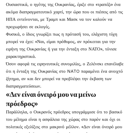
Ουσιαστικά, ο ηγέτης της Ουκρανίας, έριξε στο «τραπέζι» ένα
ακόμα διαπραγματευτικό χαρτί, την ώρα που οι πιέσεις από τις
ΗΠΑ εντείνονται, με Τραμπ και Μασκ να τον καλούν να
προχωρήσει σε εκλογές.
Φυσικά, ο ίδιος γνωρίζει πως η πρότασή του, ελάχιστη τύχη
μπορεί να έχει: «Ναι, είμαι πρόθυμος, αν πρόκειται για την
ειρήνη της Ουκρανίας ή για την ένταξη στο ΝΑΤΟ», τόνισε
χαρακτηριστικά.
Όσον αφορά τις ειρηνευτικές συνομιλίες, ο Ζελένσκι επανέλαβε
ότι η ένταξη της Ουκρανίας στο NATO παραμένει ένα ανοιχτό
ζήτημα, αν και δεν μπορεί να προβλέψει την έκβαση των
διαπραγματεύσεων.
«Δεν είναι όνειρό μου να μείνω
πρόεδρος»
Παράλληλα, ο Ουκρανός πρόεδρος υπογράμμισε ότι το βασικό
του μέλημα είναι η ασφάλεια της χώρας στο παρόν και όχι οι
πολιτικές εξελίξεις στο μακρινό μέλλον. «Δεν είναι όνειρό μου