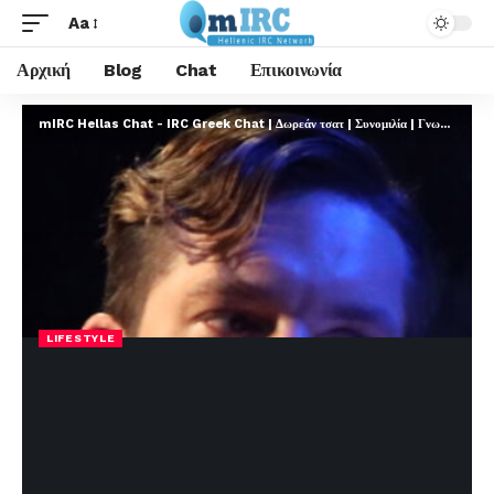
Aa
Αρχική
Blog
Chat
Επικοινωνία
mIRC Hellas Chat - IRC Greek Chat | Δωρεάν τσατ | Συνομιλία | Γνωριμίες | FREE
LIFESTYLE