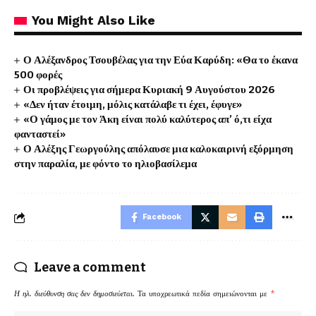
You Might Also Like
Ο Αλέξανδρος Τσουβέλας για την Εύα Καρύδη: «Θα το έκανα
500 φορές
Οι προβλέψεις για σήμερα Κυριακή 9 Αυγούστου 2026
«Δεν ήταν έτοιμη, μόλις κατάλαβε τι έχει, έφυγε»
«Ο γάμος με τον Άκη είναι πολύ καλύτερος απ’ ό,τι είχα
φανταστεί»
Ο Αλέξης Γεωργούλης απόλαυσε μια καλοκαιρινή εξόρμηση
στην παραλία, με φόντο το ηλιοβασίλεμα
Facebook
Leave a comment
Η ηλ. διεύθυνση σας δεν δημοσιεύεται.
Τα υποχρεωτικά πεδία σημειώνονται με
*