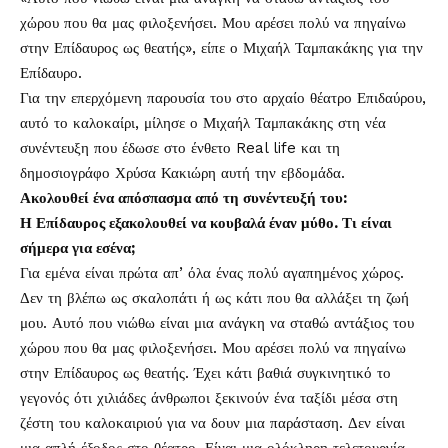
χώρου που θα μας φιλοξενήσει. Μου αρέσει πολύ να πηγαίνω
στην Επίδαυρος ως θεατής», είπε ο
Μιχαήλ Ταμπακάκης
για την
Επίδαυρο.
Για την επερχόμενη παρουσία του στο αρχαίο θέατρο Επιδαύρου,
αυτό το καλοκαίρι, μίλησε ο Μιχαήλ Ταμπακάκης στη νέα
συνέντευξη που έδωσε στο ένθετο Real life και τη
δημοσιογράφο Χρύσα Κακιώρη αυτή την εβδομάδα.
Ακολουθεί ένα απόσπασμα από τη συνέντευξή του:
Η Επίδαυρος εξακολουθεί να κουβαλά έναν μύθο. Τι είναι
σήμερα για εσένα;
Για εμένα είναι πρώτα απ’ όλα ένας πολύ αγαπημένος χώρος.
Δεν τη βλέπω ως σκαλοπάτι ή ως κάτι που θα αλλάξει τη ζωή
μου. Αυτό που νιώθω είναι μια ανάγκη να σταθώ αντάξιος του
χώρου που θα μας φιλοξενήσει. Μου αρέσει πολύ να πηγαίνω
στην Επίδαυρος ως θεατής. Έχει κάτι βαθιά συγκινητικό το
γεγονός ότι χιλιάδες άνθρωποι ξεκινούν ένα ταξίδι μέσα στη
ζέστη του καλοκαιριού για να δουν μια παράσταση. Δεν είναι