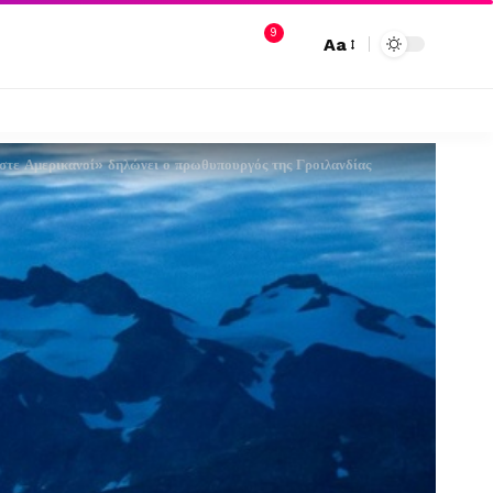
9
Aa
αστε Αμερικανοί» δηλώνει ο πρωθυπουργός της Γροιλανδίας