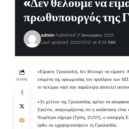
«Δεν θέλουμε να είμ
πρωθυπουργός της Γ
admin
Published 21 Ιανουαρίου, 2025
Last updated: 2025/01/21 at 8:39 ΜΜ
«Είμαστε Γροιλανδοί, δεν θέλουμε να είμαστε
επομένη της ορκωμοσίας του προέδρου των ΗΠΑ
SHARE
το πελώριο νησί που παράλληλα αποτελεί αυτόνο
«Το μέλλον της Γροιλανδίας πρέπει να αποφασι
Εγκέντε, αναγνωρίζοντας ότι η κατάσταση είναι
Νωρίτερα σήμερα (Τρίτη, 21/01), ο υπουργός Ε
έρθει να «χρησιμοποιήσει» τη Γροιλανδία.