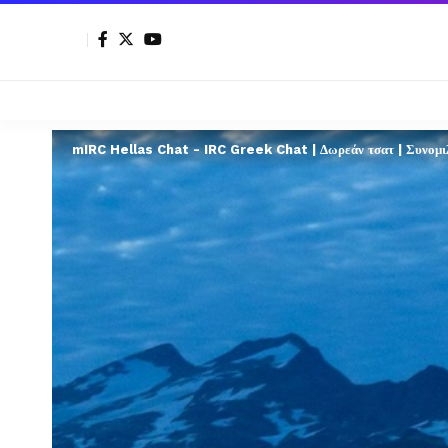
mIRC Hellas Chat - IRC Greek Chat | Δωρεάν τσατ | Συνομιλί