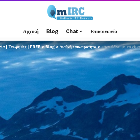
Αρχική
Blog
Chat
Επικοινωνία
α | Γνωριμίες | FREE
>
Blog
>
Διεθνή επικαιρότητα
>
«Δεν θέλουμε να είμ