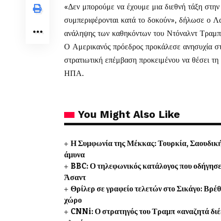
«Δεν μπορούμε να έχουμε μια διεθνή τάξη στην 
συμπεριφέρονται κατά το δοκούν», δήλωσε ο Λ
ανάληψης των καθηκόντων του Ντόναλντ Τραμπ
Ο Αμερικανός πρόεδρος προκάλεσε ανησυχία στι
στρατιωτική επέμβαση προκειμένου να θέσει τη
ΗΠΑ.
You Might Also Like
Η Συμφωνία της Μέκκας: Τουρκία, Σαουδική
άμυνα
BBC: Ο τηλεφωνικός κατάλογος που οδήγησε
Άσαντ
Θρίλερ σε γραφείο τελετών στο Σικάγο: Βρέ
χώρο
CNNi: Ο στρατηγός του Τραμπ «αναζητά διέ