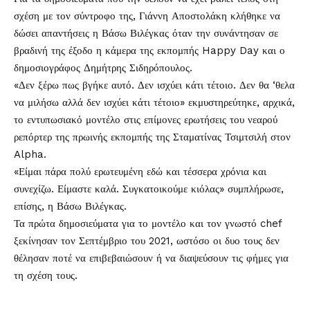
σχέση με τον σύντροφο της, Γιάννη Αποστολάκη κλήθηκε να
δώσει απαντήσεις η
Βάσω Βιλέγκας
όταν την συνάντησαν σε
βραδινή της έξοδο η κάμερα της εκπομπής Happy Day και ο
δημοσιογράφος Δημήτρης Σιδηρόπουλος.
«Δεν ξέρω πως βγήκε αυτό. Δεν ισχύει κάτι τέτοιο. Δ
εν θα ‘θελα
να μιλήσω αλλά δεν ισχύει κάτι τέτοιο» εκμυστηρεύτηκε, αρχικά,
το εντυπωσιακό μοντέλο στις επίμονες ερωτήσεις του νεαρού
ρεπόρτερ της πρωινής εκπομπής της Σταματίνας Τσιμτσιλή στον
Alpha.
«Είμαι πάρα πολύ ερωτευμένη εδώ και τέσσερα χρόνια και
συνεχίζω. Είμαστε καλά. Συγκατοικούμε κιόλας» συμπλήρωσε,
επίσης, η Βάσω Βιλέγκας.
Τα πρώτα δημοσιεύματα για το μοντέλο και τον γνωστό chef
ξεκίνησαν τον Σεπτέμβριο του 2021, ωστόσο οι δυο τους δεν
θέλησαν ποτέ να επιβεβαιώσουν ή να διαψεύσουν τις φήμες για
τη σχέση τους.