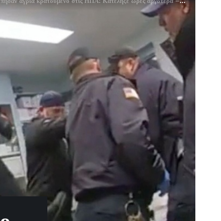
 άγρια κρατούμενο στις ΗΠΑ: Κατέληξε ώρες αργότερα – Συγκλονιστικά πλάνα