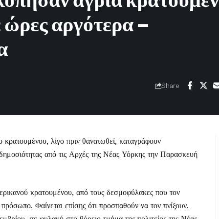
κόπησαν άγρια κρατούμε
 ώρες αργότερα –
α
Share
 κρατουμένου, λίγο πριν θανατωθεί, καταγράφουν
δημοσιότητας από τις Αρχές της Νέας Υόρκης την Παρασκευή
αμερικανού κρατουμένου, από τους δεσμοφύλακες που τον
πρόσωπο. Φαίνεται επίσης ότι προσπαθούν να τον πνίξουν.
εμβρίου, σε φυλακή στο βόρειο τμήμα της πολιτείας της Νέας