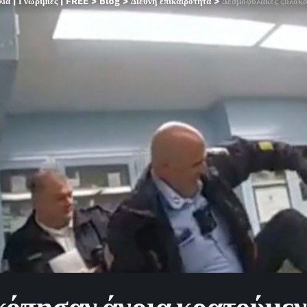
α | Γνωριμίες | FREE
>
Blog
>
Διεθνή επικαιρότητα
>
Δεσμοφύλακες ξυλοκόπησαν