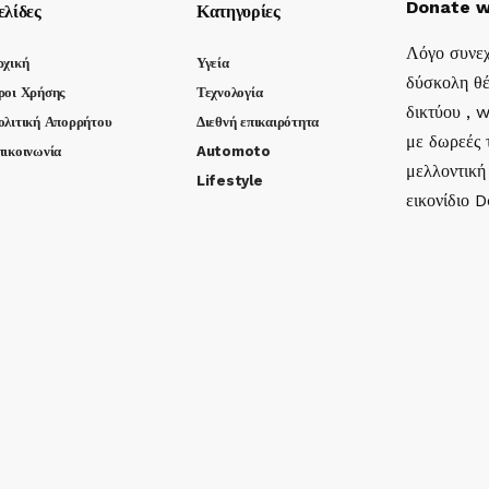
Donate w
ελίδες
Κατηγορίες
Λόγο συνεχ
ρχική
Υγεία
δύσκολη θέ
ροι Χρήσης
Τεχνολογία
δικτύου , 
ολιτική Απορρήτου
Διεθνή επικαιρότητα
με δωρεές τ
πικοινωνία
Automoto
μελλοντική
Lifestyle
εικονίδιο 