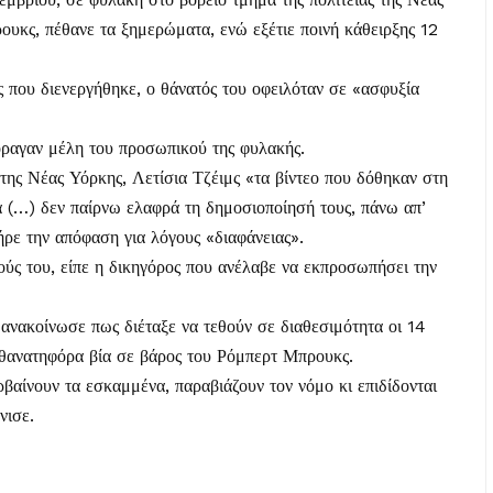
υκς, πέθανε τα ξημερώματα, ενώ εξέτιε ποινή κάθειρξης 12
που διενεργήθηκε, ο θάνατός του οφειλόταν σε «ασφυξία
όραγαν μέλη του προσωπικού της φυλακής.
 της Νέας Υόρκης, Λετίσια Τζέιμς «τα βίντεο που δόθηκαν στη
ά (…) δεν παίρνω ελαφρά τη δημοσιοποίησή τους, πάνω απ’
ήρε την απόφαση για λόγους «διαφάνειας».
ούς του, είπε η δικηγόρος που ανέλαβε να εκπροσωπήσει την
ανακοίνωσε πως διέταξε να τεθούν σε διαθεσιμότητα οι 14
 θανατηφόρα βία σε βάρος του Ρόμπερτ Μπρουκς.
βαίνουν τα εσκαμμένα, παραβιάζουν τον νόμο κι επιδίδονται
νισε.