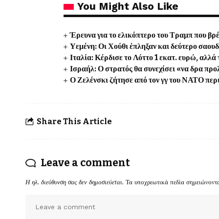
You Might Also Like
Έρευνα για το ελικόπτερο του Τραμπ που βρ
Υεμένη: Οι Χούθι έπληξαν και δεύτερο σαου
Ιταλία: Κέρδισε το Λόττο 1 εκατ. ευρώ, αλλ
Ισραήλ: Ο στρατός θα συνεχίσει «να δρα προλ
Ο Ζελένσκι ζήτησε από τον γγ του ΝΑΤΟ περ
Share This Article
Leave a comment
Η ηλ. διεύθυνση σας δεν δημοσιεύεται.
Τα υποχρεωτικά πεδία σημειώνοντ