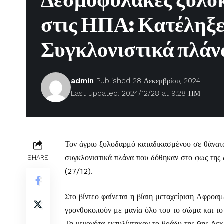
Δεσμοφύλακες ξυλο
στις ΗΠΑ: Κατέληξε
Συγκλονιστικά πλάν
admin
Published 28 Δεκεμβρίου, 2024
Last updated: 2024/12/28 at 9:28 ΠΜ
Τον άγριο ξυλοδαρμό καταδικασμένου σε θάνατο
συγκλονιστικά πλάνα που δόθηκαν στο φως της 
SHARE
(27/12).
Στο βίντεο φαίνεται η βίαιη μεταχείριση Αφρο
γρονθοκοπούν με μανία όλο του το σώμα και το 
Τα γεγονότα εκτυλίχτηκαν το βράδυ της 9ης Δεκ