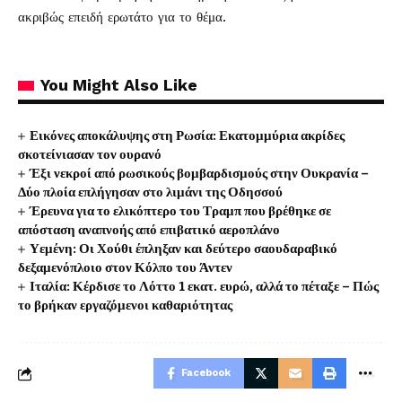
ακριβώς επειδή ερωτάτο για το θέμα.
You Might Also Like
Εικόνες αποκάλυψης στη Ρωσία: Εκατομμύρια ακρίδες
σκοτείνιασαν τον ουρανό
Έξι νεκροί από ρωσικούς βομβαρδισμούς στην Ουκρανία –
Δύο πλοία επλήγησαν στο λιμάνι της Οδησσού
Έρευνα για το ελικόπτερο του Τραμπ που βρέθηκε σε
απόσταση αναπνοής από επιβατικό αεροπλάνο
Υεμένη: Οι Χούθι έπληξαν και δεύτερο σαουδαραβικό
δεξαμενόπλοιο στον Κόλπο του Άντεν
Ιταλία: Κέρδισε το Λόττο 1 εκατ. ευρώ, αλλά το πέταξε – Πώς
το βρήκαν εργαζόμενοι καθαριότητας
Facebook