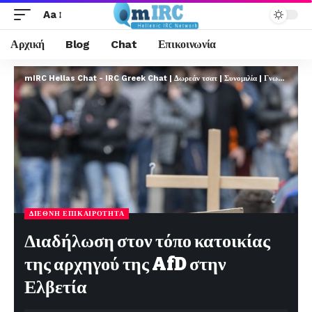
Aa
Αρχική
Blog
Chat
Επικοινωνία
mIRC Hellas Chat - IRC Greek Chat | Δωρεάν τσατ | Συνομιλία | Γνωριμίες | FREE
ΔΙΕΘΝΉ ΕΠΙΚΑΙΡΌΤΗΤΑ
Διαδήλωση στον τόπο κατοικίας
της αρχηγού της AfD στην
Ελβετία