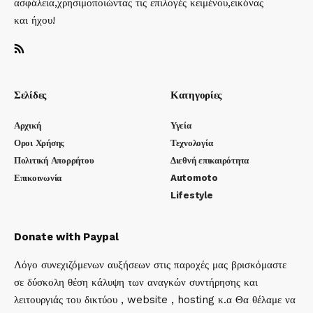
ασφάλεια,χρησιμοποιώντας τις επιλογές κειμένου,εικόνας
και ήχου!
Σελίδες
Κατηγορίες
Αρχική
Υγεία
Οροι Χρήσης
Τεχνολογία
Πολιτική Απορρήτου
Διεθνή επικαιρότητα
Επικοινωνία
Automoto
Lifestyle
Donate with Paypal
Λόγο συνεχιζόμενων αυξήσεων στις παροχές μας βρισκόμαστε
σε δύσκολη θέση κάλυψη των αναγκών συντήρησης και
λειτουργιάς του δικτύου , website , hosting κ.α Θα θέλαμε να