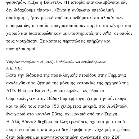
φασισμό», «Έξω η Βάιντελ», «Η ιστορία επαναλαμβάνεται εάν
δεν διδαχθούμε τίποτα», «Είναι η ανθρωπιά υπερβολική
απαίτηση;», ήταν μερικά από τα συνθήματα στα πλακάτ των
διαδηλωτών, οι οποίοι πραγματοποίησαν πορεία στο κέντρο του
χωριού και διασταυρώθηκαν με υποστηρικτές της AfD, οι οποίοι
τους γιουχάισαν. Σε κάποιες περιπτώσεις υπήρξαν και
προπηλακισμοί.
Υπήρξαν προπηλακισμοί μεταξύ διαδηλωτών και αντιδιαδηλωτών
ΑΠΕ ΜΠΕ
Κατά την διάρκεια της προεκλογικής περιόδου στην Γερμανία
αναδείχθηκε το ζήτημα της μόνιμης κατοικίας της αρχηγού της
ΑfD. Η κυρία Βάιντελ, αν και δηλώνει ως έδρα το
Ουμπερλίνγκεν στην Βάδη-Βυρτεμβέργη, ζει με την σύντροφο
και τα δύο τους παιδιά 150 χιλιόμετρα μακριά, στο Αϊνζίντελν,
ένα χωριό στο καντόνι Σβιτς, όχι μακριά από την Ζυρίχη.
Η Αλίς Βάιντελ δέχθηκε πολλές ερωτήσεις σχετικά με το πού
πληρώνει φόρους και συχνά δεν έκρυψε την ενόχλησή της, όπως
όταν διέκοψε μια μαγνητοσκοπημένη συνέντευξη στο ZDF