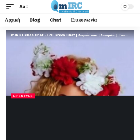
Aa
Αρχική
Blog
Chat
Επικοινωνία
mIRC Hellas Chat - IRC Greek Chat | Δωρεάν τσατ | Συνομιλία | Γνωριμίες | FREE
LIFESTYLE