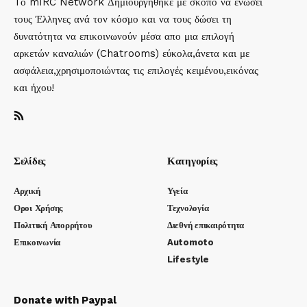
Tο mIRC Network Δημιουργήθηκε με σκοπό να ενώσει
τους Έλληνες ανά τον κόσμο και να τους δώσει τη
δυνατότητα να επικοινωνούν μέσα απο μια επιλογή
αρκετών καναλιών (Chatrooms) εύκολα,άνετα και με
ασφάλεια,χρησιμοποιώντας τις επιλογές κειμένου,εικόνας
και ήχου!
Σελίδες
Κατηγορίες
Αρχική
Υγεία
Οροι Χρήσης
Τεχνολογία
Πολιτική Απορρήτου
Διεθνή επικαιρότητα
Επικοινωνία
Automoto
Lifestyle
Donate with Paypal