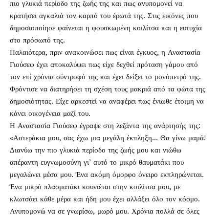
πιο γλυκιά περίοδο της ζωής της και πως ανυπομονεί να
κρατήσει αγκαλιά τον καρπό του έρωτά της. Στις εικόνες που
δημοσιοποίησε φαίνεται η φουσκωμένη κοιλίτσα και η ευτυχία
στο πρόσωπό της.
Παλαιότερα, πριν ανακοινώσει πως είναι έγκυος, η Αναστασία
Γιούσεφ έχει αποκαλύψει πως είχε δεχθεί πρόταση γάμου από
τον επί χρόνια σύντροφό της και έχει δείξει το μονόπετρό της.
Φρόντισε να διατηρήσει τη σχέση τους μακριά από τα φώτα της
δημοσιότητας. Είχε αρκεστεί να αναφέρει πως ένιωθε έτοιμη να
κάνει οικογένεια μαζί του.
Η Αναστασία Γιούσεφ έγραψε στη λεζάντα της ανάρτησής της:
«Αστεράκια μου, σας έχω μια μεγάλη έκπληξη… Θα γίνω μαμά!
Διανύω την πιο γλυκιά περίοδο της ζωής μου και νιώθω
απέραντη ευγνωμοσύνη γι’ αυτό το μικρό θαυματάκι που
μεγαλώνει μέσα μου. Ένα ακόμη όμορφο όνειρο εκπληρώνεται.
Ένα μικρό πλασματάκι κουνιέται στην κοιλίτσα μου, με
κλωτσάει κάθε μέρα και ήδη μου έχει αλλάξει όλο τον κόσμο.
Ανυπομονώ να σε γνωρίσω, μωρό μου. Χρόνια πολλά σε όλες