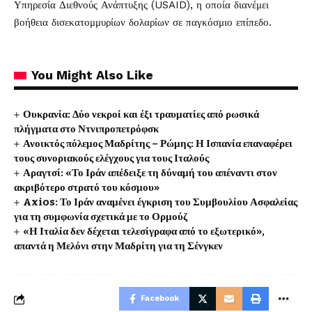
Υπηρεσία Διεθνούς Ανάπτυξης (USAID), η οποία διανέμει
βοήθεια δισεκατομμυρίων δολαρίων σε παγκόσμιο επίπεδο.
You Might Also Like
Ουκρανία: Δύο νεκροί και έξι τραυματίες από ρωσικά
πλήγματα στο Ντνιπροπετρόφσκ
Ανοικτός πόλεμος Μαδρίτης – Ρώμης: Η Ισπανία επαναφέρει
τους συνοριακούς ελέγχους για τους Ιταλούς
Αραγτσί: «Το Ιράν απέδειξε τη δύναμή του απέναντι στον
ακριβότερο στρατό του κόσμου»
Axios: Το Ιράν αναμένει έγκριση του Συμβουλίου Ασφαλείας
για τη συμφωνία σχετικά με το Ορμούζ
«Η Ιταλία δεν δέχεται τελεσίγραφα από το εξωτερικό»,
απαντά η Μελόνι στην Μαδρίτη για τη Σένγκεν
Facebook