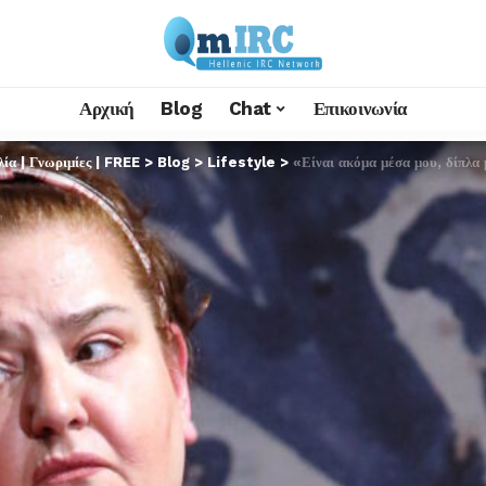
Αρχική
Blog
Chat
Επικοινωνία
α | Γνωριμίες | FREE
>
Blog
>
Lifestyle
>
«Είναι ακόμα μέσα μου, δίπλα 