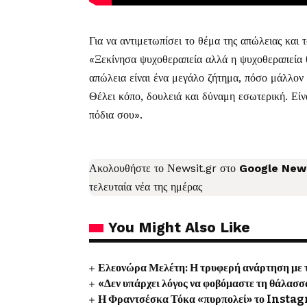
Για να αντιμετωπίσει το θέμα της απώλειας και
«Ξεκίνησα ψυχοθεραπεία αλλά η ψυχοθεραπεία θέ
απώλεια είναι ένα μεγάλο ζήτημα, πόσο μάλλον η
Θέλει κόπο, δουλειά και δύναμη εσωτερική. Είν
πόδια σου».
Ακολουθήστε το
Νewsit.gr
στο
Google New
τελευταία νέα
της ημέρας
You Might Also Like
Ελεονώρα Μελέτη: Η τρυφερή ανάρτηση με τ
«Δεν υπάρχει λόγος να φοβόμαστε τη θάλασσ
Η Φραντσέσκα Τόκα «πυρπολεί» το Insta